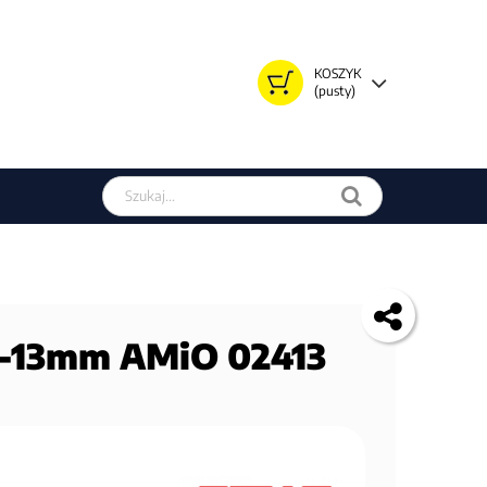
KOSZYK
(pusty)
Szukaj w sklepie
 4-13mm AMiO 02413