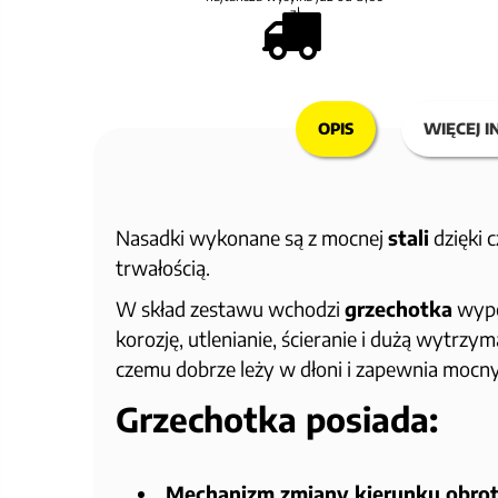
zł
OPIS
WIĘCEJ I
Nasadki wykonane są z mocnej
stali
dzięki 
trwałością.
W skład zestawu wchodzi
grzechotka
wyp
korozję, utlenianie, ścieranie i dużą wytrz
czemu dobrze leży w dłoni i zapewnia mocn
Grzechotka posiada:
Mechanizm zmiany kierunku obro