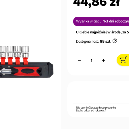
44,86 zł
Wysyłka w ciągu:
1-3 dni roboczy
U Ciebie najpóźniej w środę, za 5
Dostępna ilość:
88
szt.
Nie oceniłeś jeszcze tego produktu.
Liczba oddanych głosów:
1