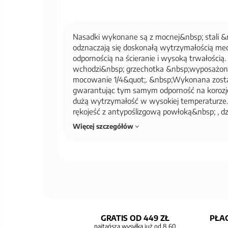
Nasadki wykonane są z mocnej&nbsp; stali &
odznaczają się doskonałą wytrzymałością me
odpornością na ścieranie i wysoką trwałością
wchodzi&nbsp; grzechotka &nbsp;wyposażo
mocowanie 1/4&quot;. &nbsp;Wykonana został
gwarantując tym samym odporność na korozję, 
dużą wytrzymałość w wysokiej temperaturze.
rękojeść z antypoślizgową powłoką&nbsp; , dzi
Więcej szczegółów
GRATIS OD 449 ZŁ
PŁAC
najtańsza wysyłka już od 8,60