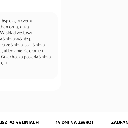
nbsp;dzięki czemu
chaniczną, dużą
. W skład zestawu
na&nbsp;w&nbsp;
a ze&nbsp; stali&nbsp;
utlenianie, ścieranie i
 Grzechotka posiada&nbsp;
ęki...
ISZ PO 45 DNIACH
14 DNI NA ZWROT
ZAUFAN