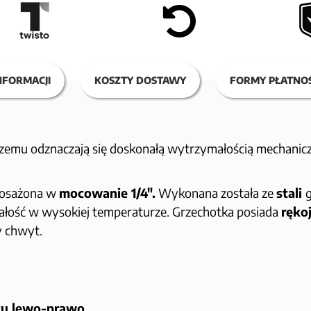
NFORMACJI
KOSZTY DOSTAWY
FORMY PŁATNOŚ
czemu odznaczają się doskonałą wytrzymałością mechanicz
osażona w
mocowanie 1/4".
Wykonana została ze
stali
ymałość w wysokiej temperaturze. Grzechotka posiada
ręko
y chwyt.
tu lewo-prawo