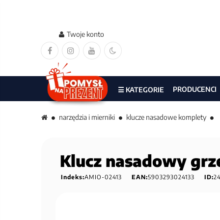
Twoje konto
PRODUCENCI
☰ KATEGORIE
narzędzia i mierniki
klucze nasadowe komplety
Klucz nasadowy grze
Indeks:
AMIO-02413
EAN:
5903293024133
ID:
2