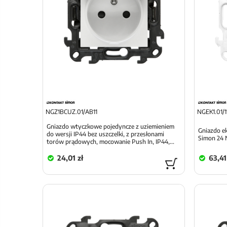
NGZ1BCUZ.01/AB11
NGEK1.01/1
Gniazdo wtyczkowe pojedyncze z uziemieniem
Gniazdo ek
do wersji IP44 bez uszczelki, z przesłonami
Simon 24 
torów prądowych, mocowanie Push In, IP44,...
24,01 zł
63,41