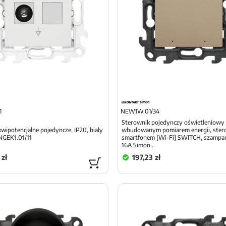
1
NEW1W.01/34
Sterownik pojedynczy oświetleniowy
wipotencjalne pojedyncze, IP20, biały
wbudowanym pomiarem energii, ste
NGEK1.01/11
smartfonem [Wi-Fi] SWITCH, szampań
16A Simon...
 zł
197,23 zł