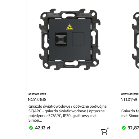
NGS1.01/38
NT1.01/49
Gniazdo światłowodowe / optyczne podwójne
SC/APC - gniazdo światłowodowe / optyczne
Gniazdo te
pojedyncze SC/APC, IP20, grafitowy mat
mat Simon
Simon...
42,12 zł
32,87