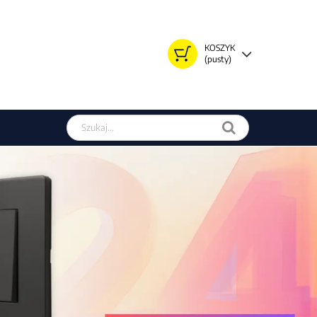
i narzędzia, wyposażenie do
KOSZYK
(pusty)
Szukaj w sklepie