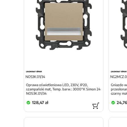
NOS3K.01/34
NG2MCZ.0
Oprawa oświetleniowa LED, 230V, IP20,
Gniazdo w
szampański mat, Temp. barw.: 3000°K Simon 24
przesłona
NOS3K.01/34
czarny ma
128,47 zł
24,76