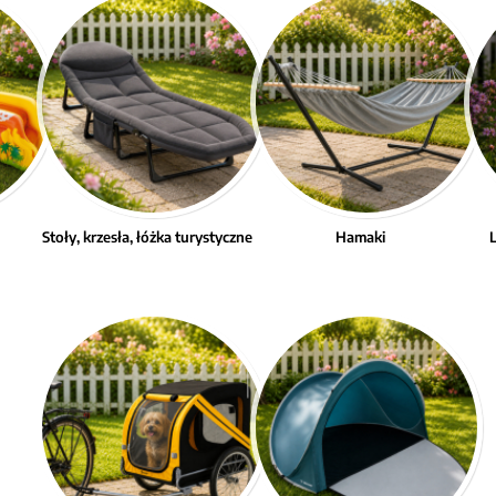
Stoły, krzesła, łóżka turystyczne
Hamaki