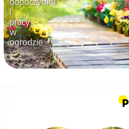
dekoracje
P