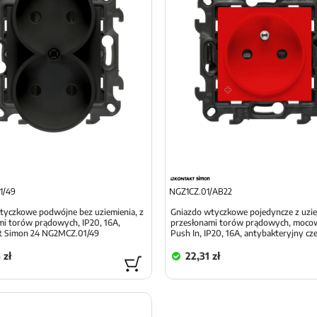
1/49
NGZ1CZ.01/AB22
tyczkowe podwójne bez uziemienia, z
Gniazdo wtyczkowe pojedyncze z uzi
mi torów prądowych, IP20, 16A,
przesłonami torów prądowych, moco
t Simon 24 NG2MCZ.01/49
Push In, IP20, 16A, antybakteryjny cz
 zł
22,31 zł