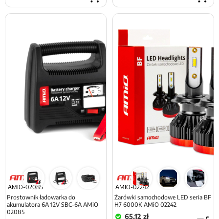
AMIO-02085
AMIO-02242
Prostownik ładowarka do
Żarówki samochodowe LED seria BF
akumulatora 6A 12V SBC-6A AMiO
H7 6000K AMiO 02242
02085
65,12 zł