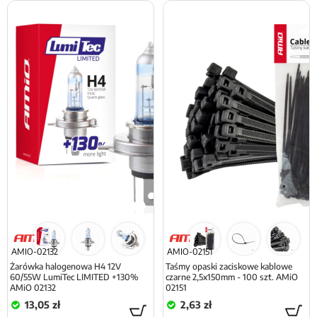
AMIO-02132
AMIO-02151
Żarówka halogenowa H4 12V
Taśmy opaski zaciskowe kablowe
60/55W LumiTec LIMITED +130%
czarne 2,5x150mm - 100 szt. AMiO
AMiO 02132
02151
13,05 zł
2,63 zł