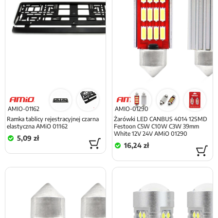
AMIO-01162
AMIO-01290
Ramka tablicy rejestracyjnej czarna
Żarówki LED CANBUS 4014 12SMD
elastyczna AMiO 01162
Festoon C5W C10W C3W 39mm
White 12V 24V AMiO 01290
5,09 zł
16,24 zł