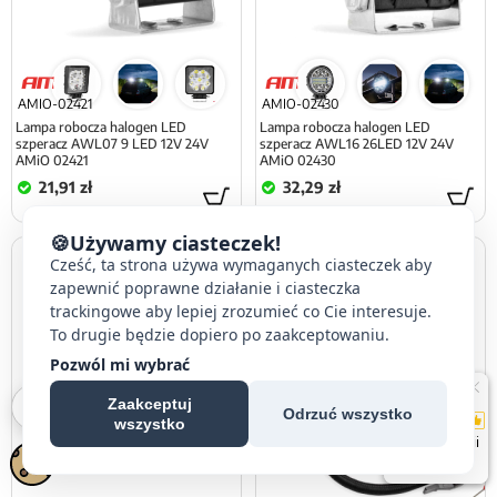
AMIO-02421
AMIO-02430
Lampa robocza halogen LED
Lampa robocza halogen LED
szperacz AWL07 9 LED 12V 24V
szperacz AWL16 26LED 12V 24V
AMiO 02421
AMiO 02430
21,91 zł
32,29 zł
🍪
Używamy ciasteczek!
Cześć, ta strona używa wymaganych ciasteczek aby
zapewnić poprawne działanie i ciasteczka
trackingowe aby lepiej zrozumieć co Cie interesuje.
To drugie będzie dopiero po zaakceptowaniu.
Pozwól mi wybrać
Zaakceptuj
Odrzuć wszystko
wszystko