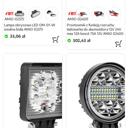
AMIO-02375
AMIO-02400
Lampa obrysowa LED OM-01-W
Prostownik z funkcją rozruchu
owalna biała AMiO 02375
ładowarka do akumulatora 12V 24V
max 12A boost 75A 12V AMiO 02400
33,06 zł
302,43 zł