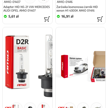
AMIO-01407
AMIO-01416
Adapter HID NS-21 VW MERCEDES
Żarówka ksenonowa żarnik HID
AUDI OPEL AMiO 01407
xenon H1 4300K AMiO 01416
5,61 zł
16,91 zł