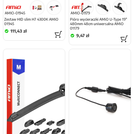
AMIO-01945
AMIO-01179
Zestaw HID slim H7 4300K AMiO
Pióro wycieraczki AMiO U-Type 19"
01945
480mm 48cm uniwersalna AMiO
01179
111,43 zł
9,47 zł