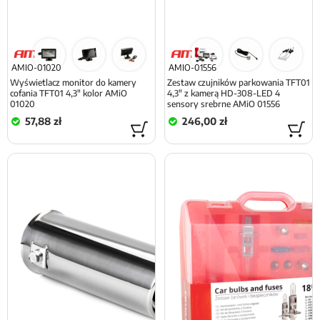
AMIO-01020
AMIO-01556
Wyświetlacz monitor do kamery
Zestaw czujników parkowania TFT01
cofania TFT01 4,3" kolor AMiO
4,3" z kamerą HD-308-LED 4
01020
sensory srebrne AMiO 01556
57,88 zł
246,00 zł