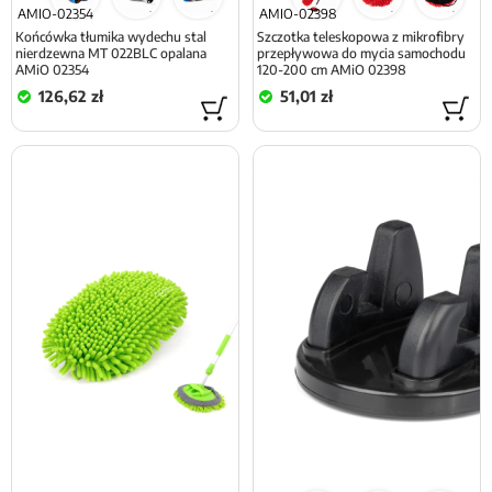
AMIO-02354
AMIO-02398
Końcówka tłumika wydechu stal
Szczotka teleskopowa z mikrofibry
nierdzewna MT 022BLC opalana
przepływowa do mycia samochodu
AMiO 02354
120-200 cm AMiO 02398
126,62 zł
51,01 zł