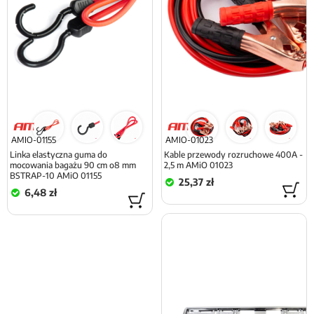
AMIO-01155
AMIO-01023
Linka elastyczna guma do
Kable przewody rozruchowe 400A -
mocowania bagażu 90 cm o8 mm
2,5 m AMiO 01023
BSTRAP-10 AMiO 01155
25,37 zł
6,48 zł