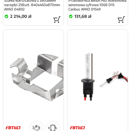
Szafka warsztatowa z zestawem
Przetwornica xenon HID ksenonowa
narzędzi 258szt. 840x460x870mm
xenonowa cyfrowa 1068 D1S
AMiO 04892
Canbus AMiO 01549
2 214,00 zł
131,68 zł