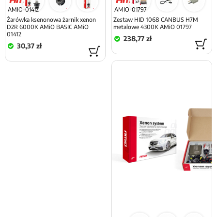
AMIO-01412
AMIO-01797
Żarówka ksenonowa żarnik xenon
Zestaw HID 1068 CANBUS H7M
D2R 6000K AMiO BASIC AMiO
metalowe 4300K AMiO 01797
01412
238,77 zł
30,37 zł