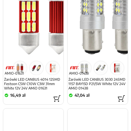
AMIO-01631
AMIO-01438
Żarówki LED CANBUS 4014 12SMD
Żarówki LED CANBUS 3030 24SMD
Festoon C5W C10W C3W 31mm
1157 BAY15D P21/5W White 12V 24V
White 12V 24V AMiO 01631
AMiO 01438
16,49 zł
47,04 zł