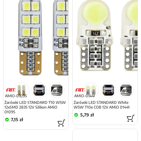
AMIO-01095
AMIO-01441
Żarówki LED STANDARD T10 W5W
Żarówki LED STANDARD White
12xSMD 2835 12V Silikon AMiO
W5W T10e COB 12V AMiO 01441
01095
5,79 zł
7,15 zł