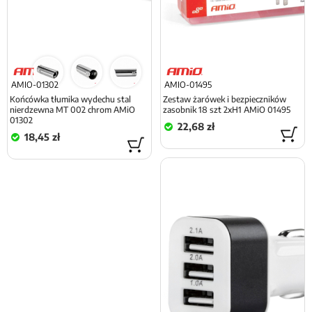
AMIO-01302
AMIO-01495
Końcówka tłumika wydechu stal
Zestaw żarówek i bezpieczników
nierdzewna MT 002 chrom AMiO
zasobnik 18 szt 2xH1 AMiO 01495
01302
22,68 zł
18,45 zł