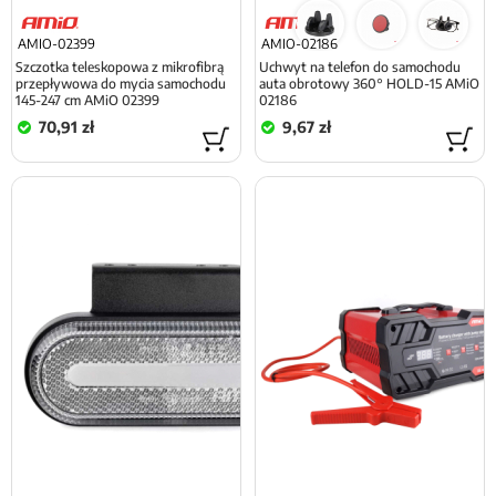
AMIO-02399
AMIO-02186
Szczotka teleskopowa z mikrofibrą
Uchwyt na telefon do samochodu
przepływowa do mycia samochodu
auta obrotowy 360° HOLD-15 AMiO
145-247 cm AMiO 02399
02186
70,91 zł
9,67 zł