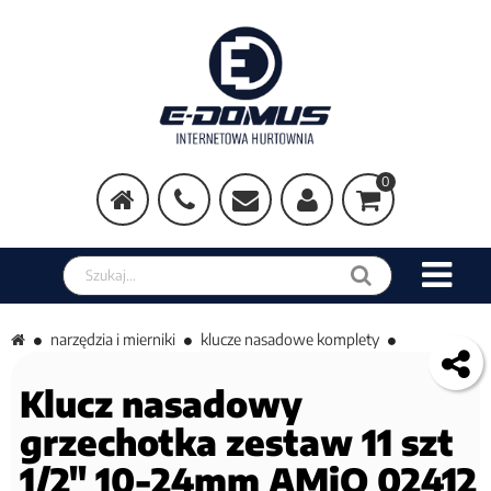
0
Szukaj w sklepie
narzędzia i mierniki
klucze nasadowe komplety
Klucz nasadowy
grzechotka zestaw 11 szt
1/2" 10-24mm AMiO 02412