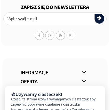
ZAPISZ SIĘ DO NEWSLETTERA
Zapisz
się
do
newslettera
INFORMACJE
OFERTA
STREFA PORAD
🍪
Używamy ciasteczek!
KONTAKT
Cześć, ta strona używa wymaganych ciasteczek aby
zapewnić poprawne działanie i ciasteczka
trackingowe aby lepiej zrozumieć co Cie interesuje.