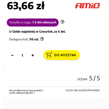
63,66 zł
Wysyłka w ciągu:
1-3 dni roboczych
U Ciebie najpóźniej w Czwartek, za 6 dni.
Dostępna ilość:
98
szt.
DO KOSZYKA
5
/ 5
OCENA:
Nie oceniłeś jeszcze tego produktu.
OCENY NIE SĄ WERYFIKOWANE
Liczba oddanych głosów:
1