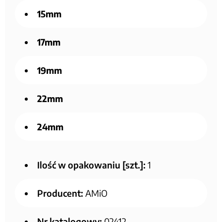
15mm
17mm
19mm
22mm
24mm
Ilość w opakowaniu [szt.]:
1
Producent:
AMiO
Nr katalogowy:
02412