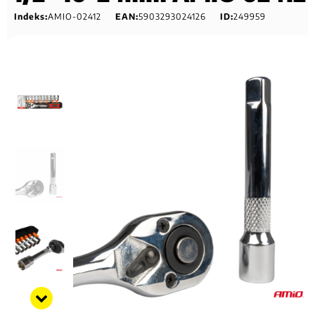
Indeks:
AMIO-02412
EAN:
5903293024126
ID:
249959