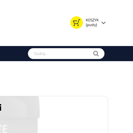
KOSZYK
(pusty)
Szukaj w sklepie
i