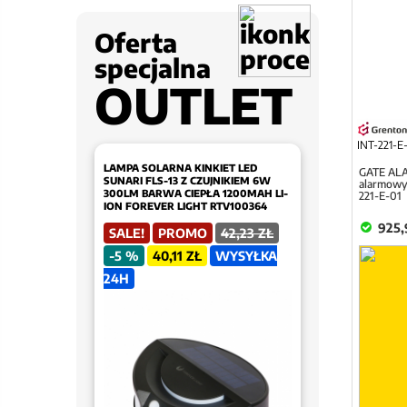
Oferta
specjalna
OUTLET
INT-221-E
LAMPA SOLARNA KINKIET LED
GATE ALA
SUNARI FLS-13 Z CZUJNIKIEM 6W
alarmowym
300LM BARWA CIEPŁA 1200MAH LI-
221-E-01
ION FOREVER LIGHT RTV100364
925,
SALE!
PROMO
42,23 ZŁ
-5 %
40,11 ZŁ
WYSYŁKA
24H