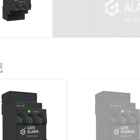
ta
a produktów