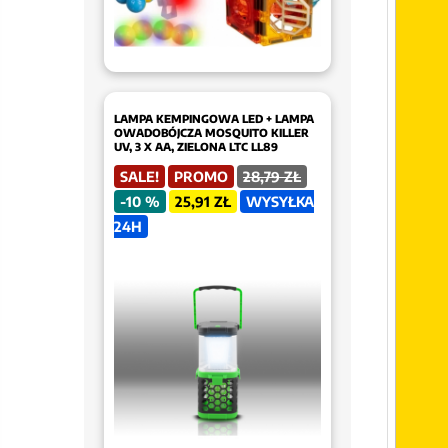
LAMPA KEMPINGOWA LED + LAMPA
OWADOBÓJCZA MOSQUITO KILLER
UV, 3 X AA, ZIELONA LTC LL89
SALE!
PROMO
28,79 ZŁ
-10 %
25,91 ZŁ
WYSYŁKA
24H