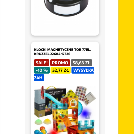
KLOCKI MAGNETYCZNE TOR 77EL.
KRUZZEL 22684 17336
SALE!
PROMO
58,63 ZŁ
-10 %
52,77 ZŁ
WYSYŁKA
24H