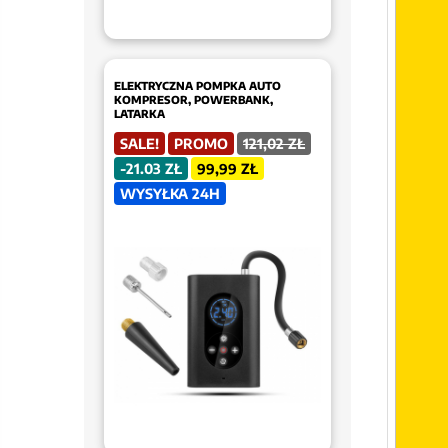
ELEKTRYCZNA POMPKA AUTO
KOMPRESOR, POWERBANK,
LATARKA
SALE!
PROMO
121,02 ZŁ
-21.03 ZŁ
99,99 ZŁ
WYSYŁKA 24H