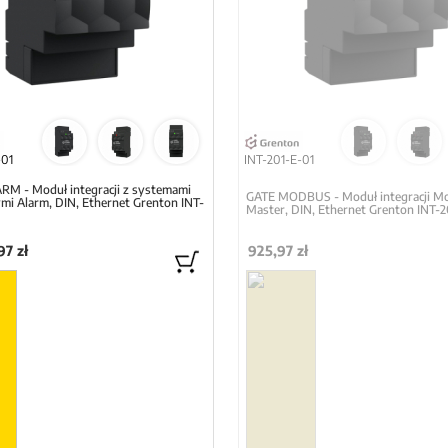
-01
INT-201-E-01
RM - Moduł integracji z systemami
GATE MODBUS - Moduł integracji M
i Alarm, DIN, Ethernet Grenton INT-
Master, DIN, Ethernet Grenton INT-
97 zł
925,97 zł