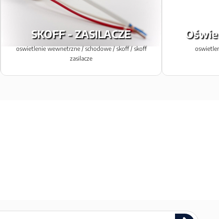
SKOFF - ZASILACZE
Oświe
oswietlenie wewnetrzne / schodowe / skoff / skoff
oswietle
zasilacze