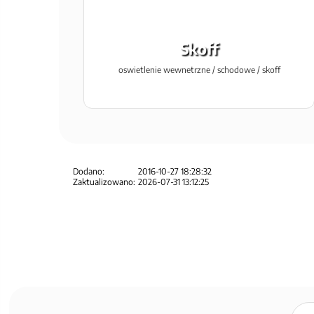
Skoff
oswietlenie wewnetrzne / schodowe / skoff
Dodano:
2016-10-27 18:28:32
Zaktualizowano:
2026-07-31 13:12:25
Zapisz
się