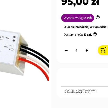
95,00 zł
Wysyłka w ciągu:
24h
U Ciebie najpóźniej w Poniedziałe
Dostępna ilość:
17
szt.
Nie oceniłeś jeszcze tego produktu.
Liczba oddanych głosów:
2