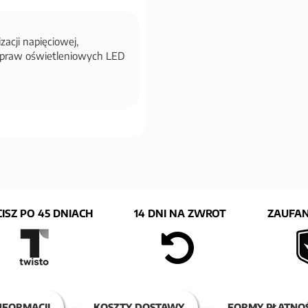
zacji napięciowej,
 opraw oświetleniowych LED
ISZ PO 45 DNIACH
14 DNI NA ZWROT
ZAUFAN
NFORMACJI
KOSZTY DOSTAWY
FORMY PŁATNOŚ