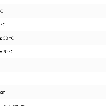
°C
 °C
a:
50 °C
:
70 °C
 cm
zeciążeniowe