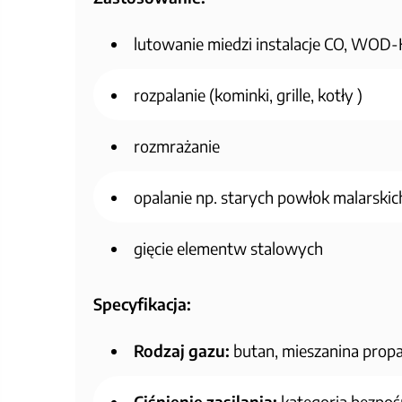
lutowanie miedzi instalacje CO, WOD
rozpalanie (kominki, grille, kotły )
rozmrażanie
opalanie np. starych powłok malarskic
gięcie elementw stalowych
Specyfikacja:
Rodzaj gazu:
butan, mieszanina prop
Ciśnienie zasilania:
kategoria bezpoś