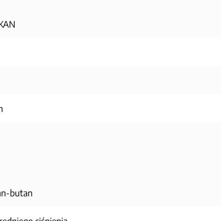
-KAN
h
an-butan
redniego ciśnienia