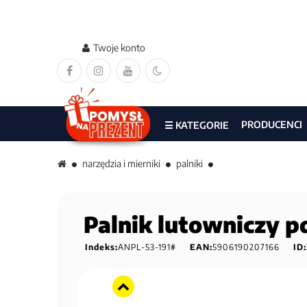
Twoje konto
PRODUCENCI
☰ KATEGORIE
narzędzia i mierniki
palniki
Palnik lutowniczy p
Indeks:
ANPL-53-191#
EAN:
5906190207166
ID: