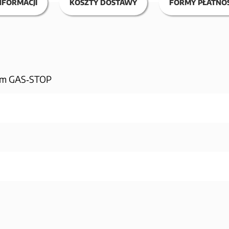
NFORMACJI
KOSZTY DOSTAWY
FORMY PŁATNOŚ
mem GAS‑STOP