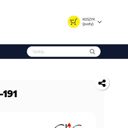
KOSZYK
(pusty)
Szukaj w sklepie
-191