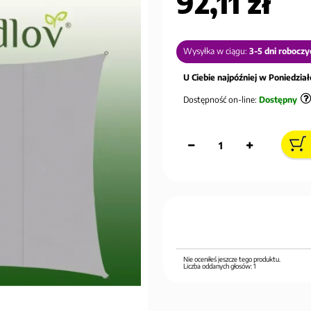
92,11 zł
Wysyłka w ciągu:
3-5 dni roboczy
U Ciebie najpóźniej w Poniedziałe
Dostępność on-line:
Dostępny
Nie oceniłeś jeszcze tego produktu.
Liczba oddanych głosów:
1