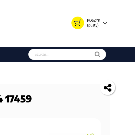
KOSZYK
(pusty)
Szukaj w sklepie
4 17459