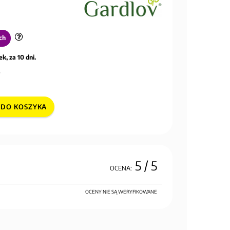
ch
k, za 10 dni.
DO KOSZYKA
5
/ 5
OCENA:
OCENY NIE SĄ WERYFIKOWANE