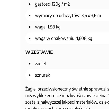
gęstość: 120g / m2
wymiary do uchwytów: 3,6 x 3,6 m
waga: 1,58 kg
waga w opakowaniu: 1,608 kg
W ZESTAWIE
żagiel
sznurek
Żagiel przeciwsłoneczny świetnie sprawdzi s
niezwykle szerokie możliwości zawieszeni
został z najwyższej jakości materiałów, dzię
szybko wysycha oraz nie pleśnieje.