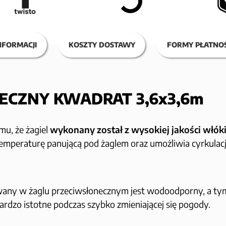
NFORMACJI
KOSZTY DOSTAWY
FORMY PŁATNOŚ
ECZNY KWADRAT 3,6x3,6m
emu, że żagiel
wykonany został z wysokiej jakości włók
temperaturę panującą pod żaglem oraz umożliwia cyrkulacj
wany w żaglu przeciwsłonecznym jest wodoodporny, a t
bardzo istotne podczas szybko zmieniającej się pogody.