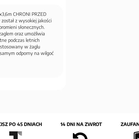
x3,6m CHRONI PRZED
ostał z wysokiej jakości
 promieni słonecznych.
żaglem oraz umożliwia
atne podczas letnich
stosowany w żaglu
 samym odporny na wilgoć
ISZ PO 45 DNIACH
14 DNI NA ZWROT
ZAUFAN