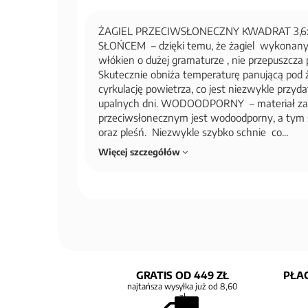
ŻAGIEL PRZECIWSŁONECZNY KWADRAT 3,6
SŁOŃCEM – dzięki temu, że żagiel wykonany z
włókien o dużej gramaturze , nie przepuszcza
Skutecznie obniża temperaturę panującą pod 
cyrkulację powietrza, co jest niezwykle przyd
upalnych dni. WODOODPORNY – materiał za
przeciwsłonecznym jest wodoodporny, a tym
oraz pleśń. Niezwykle szybko schnie co...
Więcej szczegółów
GRATIS OD 449 ZŁ
PŁAC
najtańsza wysyłka już od 8,60
zł