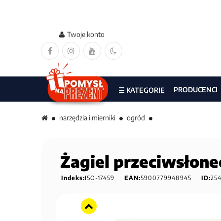
Twoje konto
PRODUCENCI
☰ KATEGORIE
narzędzia i mierniki
ogród
Żagiel przeciwsłone
Indeks:
ISO-17459
EAN:
5900779948945
ID:
25