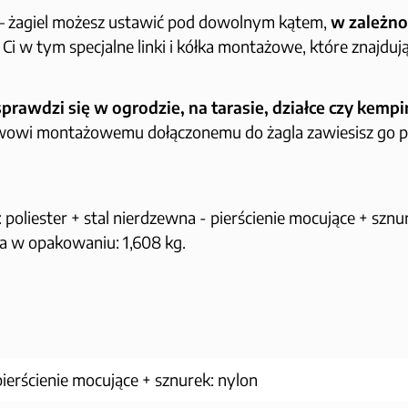
– żagiel możesz ustawić pod dowolnym kątem,
w zależno
Ci w tym specjalne linki i kółka montażowe, które znajdują
sprawdzi się w ogrodzie, na tarasie, działce czy kemp
stawowi montażowemu dołączonemu do żagla zawiesisz go
ł: poliester + stal nierdzewna - pierścienie mocujące + szn
ga w opakowaniu: 1,608 kg.
 pierścienie mocujące + sznurek: nylon