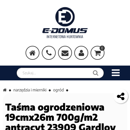
0
Szukaj w sklepie
narzędzia i mierniki
ogród
Taśma ogrodzeniowa
19cmx26m 700g/m2
antracyt 23909 Gardlov