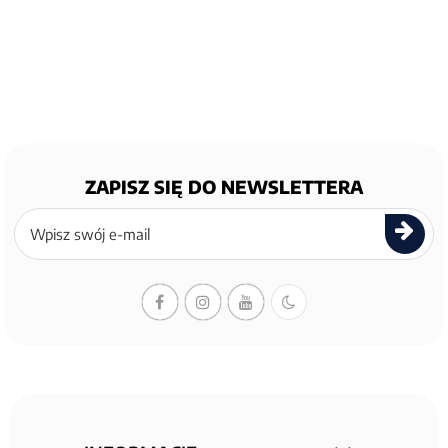
ZAPISZ SIĘ DO NEWSLETTERA
Zapisz
się
do
newslettera