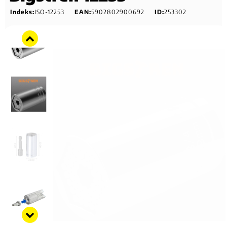
Indeks:
ISO-12253
EAN:
5902802900692
ID:
253302