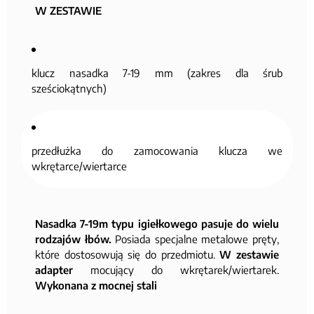
W ZESTAWIE
klucz nasadka 7-19 mm (zakres dla śrub
sześciokątnych)
przedłużka do zamocowania klucza we
wkrętarce/wiertarce
Nasadka 7-19m typu igiełkowego pasuje do wielu
rodzajów łbów.
Posiada specjalne metalowe pręty,
które dostosowują się do przedmiotu.
W zestawie
adapter
mocujący do wkrętarek/wiertarek.
Wykonana z mocnej stali