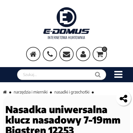
0
Szukaj w sklepie
narzędzia i mierniki
nasadki i grzechotki
Nasadka uniwersalna
klucz nasadowy 7-19mm
Bigstren 12253