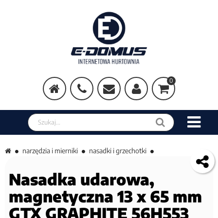
0
Szukaj w sklepie
narzędzia i mierniki
nasadki i grzechotki
Nasadka udarowa,
magnetyczna 13 x 65 mm
GTX GRAPHITE 56H553