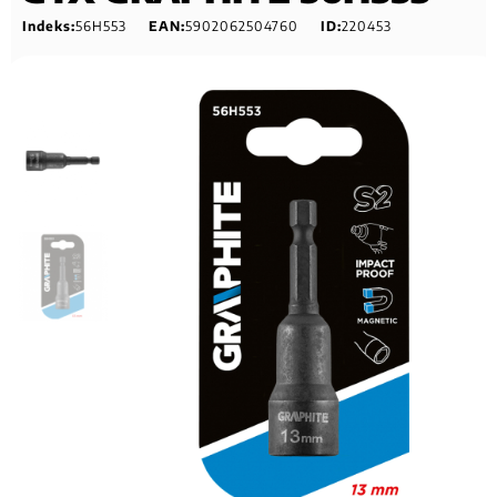
Indeks:
56H553
EAN:
5902062504760
ID:
220453