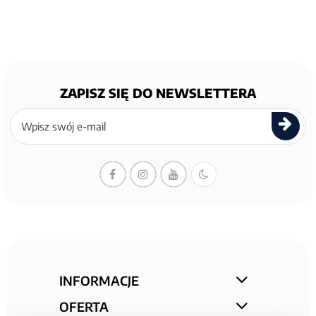
ZAPISZ SIĘ DO NEWSLETTERA
Zapisz
się
do
newslettera
INFORMACJE
OFERTA