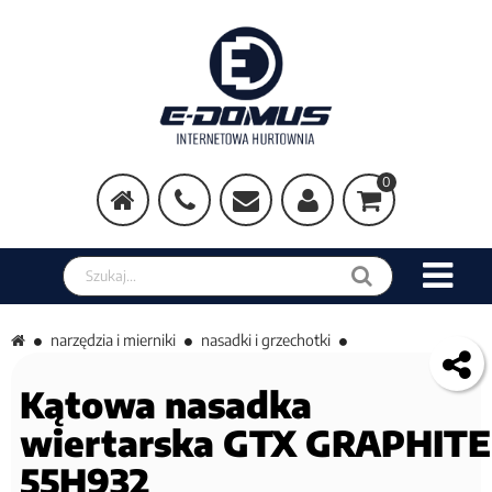
0
Szukaj w sklepie
narzędzia i mierniki
nasadki i grzechotki
Kątowa nasadka
wiertarska GTX GRAPHITE
55H932