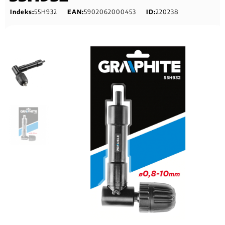
Indeks:
55H932
EAN:
5902062000453
ID:
220238