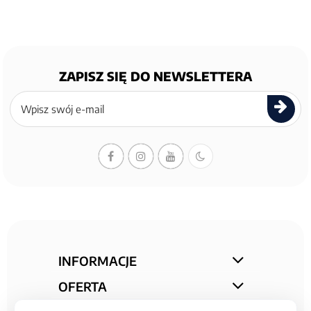
ZAPISZ SIĘ DO NEWSLETTERA
Zapisz
się
do
newslettera
INFORMACJE
OFERTA