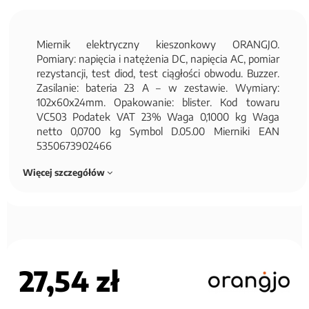
Miernik elektryczny kieszonkowy ORANGJO.
Pomiary: napięcia i natężenia DC, napięcia AC, pomiar
rezystancji, test diod, test ciągłości obwodu. Buzzer.
Zasilanie: bateria 23 A – w zestawie. Wymiary:
102x60x24mm. Opakowanie: blister. Kod towaru
VC503 Podatek VAT 23% Waga 0,1000 kg Waga
netto 0,0700 kg Symbol D.05.00 Mierniki EAN
5350673902466
Więcej szczegółów
27,54 zł