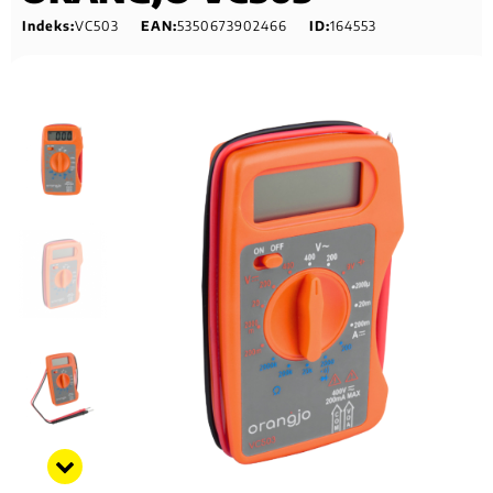
Indeks:
VC503
EAN:
5350673902466
ID:
164553