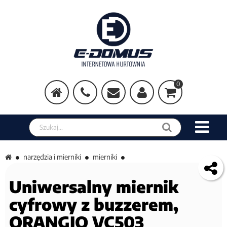
0
Szukaj w sklepie
narzędzia i mierniki
mierniki
Uniwersalny miernik
cyfrowy z buzzerem,
ORANGJO VC503