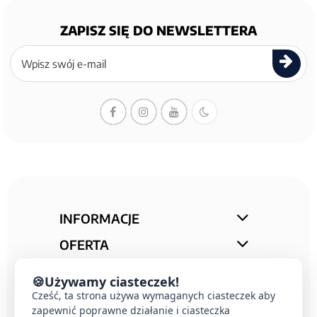
ZAPISZ SIĘ DO NEWSLETTERA
Zapisz
się
do
newslettera
INFORMACJE
OFERTA
STREFA PORAD
🍪
Używamy ciasteczek!
KONTAKT
Cześć, ta strona używa wymaganych ciasteczek aby
zapewnić poprawne działanie i ciasteczka