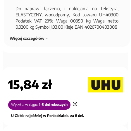
Do napraw, łączenia, i naklejania na tekstylia,
ELASTYCZNY, wododporny, Kod towaru UH40300
Podatek VAT 23% Waga 0,0350 kg Waga netto
0,0200 kg Symbol J.03.00 Kleje EAN 4026700403008
Więcej szczegółów
15,84 zł
Wysyłka w ciągu:
1-5 dni roboczych
U Ciebie najpóźniej w Poniedziałek, za 8 dni.