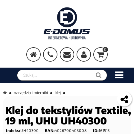
0
Szukaj w sklepie
narzędzia i mierniki
klej
Klej do tekstyliów Textile,
19 ml, UHU UH40300
Indeks:
UH40300
EAN:
4026700403008
ID:
161515