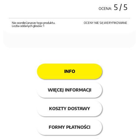
5
/ 5
OCENA:
Nie oceniłeś jeszcze tego produktu.
OCENY NIE SĄ WERYFIKOWANE
Liczba oddanych głosów:
1
INFO
WIĘCEJ INFORMACJI
KOSZTY DOSTAWY
FORMY PŁATNOŚCI