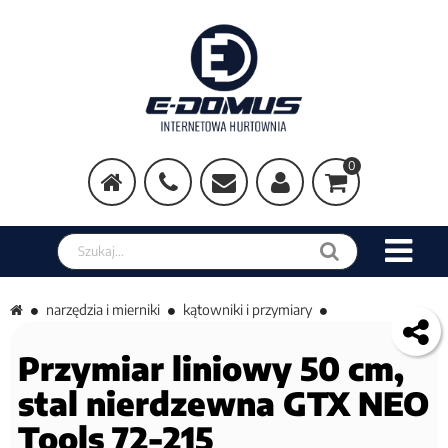
0
Szukaj w sklepie
narzędzia i mierniki
kątowniki i przymiary
Przymiar liniowy 50 cm,
stal nierdzewna GTX NEO
Tools 72-215