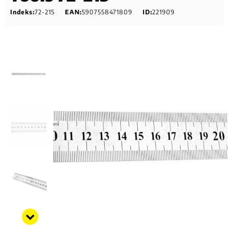
Indeks:
72-215
EAN:
5907558471809
ID:
221909