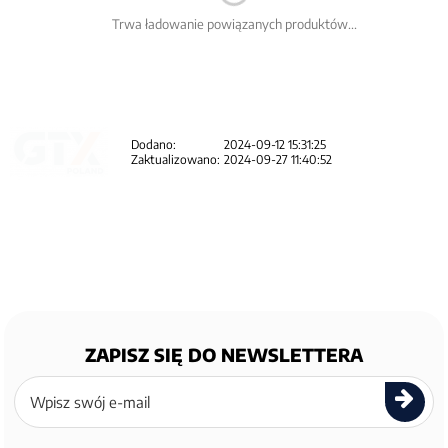
Trwa ładowanie powiązanych produktów...
Dodano:
2024-09-12 15:31:25
Zaktualizowano:
2024-09-27 11:40:52
ZAPISZ SIĘ DO NEWSLETTERA
Zapisz
się
do
newslettera