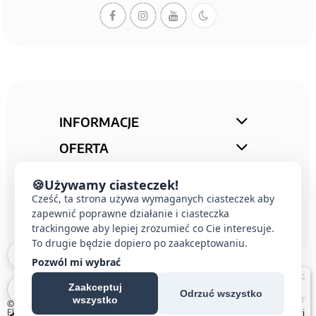
INFORMACJE
OFERTA
STREFA PORAD
🍪
Używamy ciasteczek!
KONTAKT
Cześć, ta strona używa wymaganych ciasteczek aby
zapewnić poprawne działanie i ciasteczka
trackingowe aby lepiej zrozumieć co Cie interesuje.
To drugie będzie dopiero po zaakceptowaniu.
Pozwól mi wybrać
Zaakceptuj
Odrzuć wszystko
wszystko
© 2026 E-DOMUS |
Kontakt Simon
|
Ospel
|
Berker
|
Karlik
|
Hager
|
Schneider
Electric
|
Wideodomofon EURA
| All rights reserved