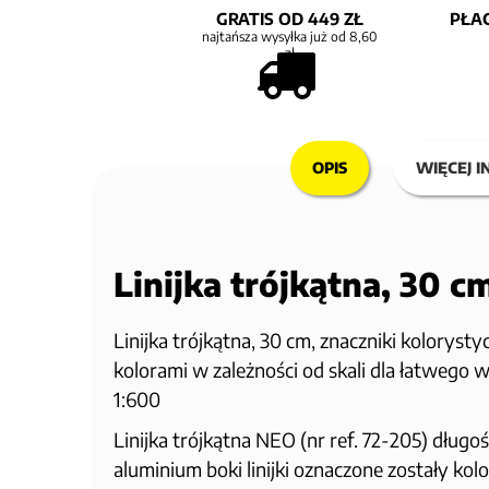
GRATIS OD 449 ZŁ
PŁAC
najtańsza wysyłka już od 8,60
zł
OPIS
WIĘCEJ I
Linijka trójkątna, 30 
Linijka trójkątna, 30 cm, znaczniki kolorys
kolorami w zależności od skali dla łatwego wy
1:600
Linijka trójkątna NEO (nr ref. 72-205) dłu
aluminium boki linijki oznaczone zostały kol