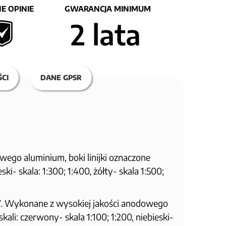
E OPINIE
GWARANCJA MINIMUM
2 lata
CI
DANE GPSR
wego aluminium, boki linijki oznaczone
ki- skala: 1:300; 1:400, żółty- skala 1:500;
PCV. Wykonane z wysokiej jakości anodowego
ali: czerwony- skala 1:100; 1:200, niebieski-