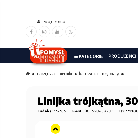
Twoje konto
PRODUCENCI
☰ KATEGORIE
narzędzia i mierniki
kątowniki i przymiary
Linijka trójkątna, 
Indeks:
72-205
EAN:
5907558458732
ID:
22190