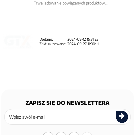
Trwa ładowanie powiązanych produktów...
Dodano:
2024-09-12 15:31:25
Zaktualizowano:
2024-09-27 11:30:11
ZAPISZ SIĘ DO NEWSLETTERA
Zapisz
się
do
newslettera