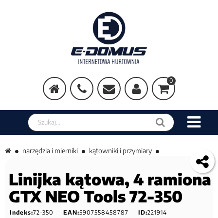
0
Szukaj w sklepie
narzędzia i mierniki
kątowniki i przymiary
Linijka kątowa, 4 ramiona
GTX NEO Tools 72-350
Indeks:
72-350
EAN:
5907558458787
ID:
221914