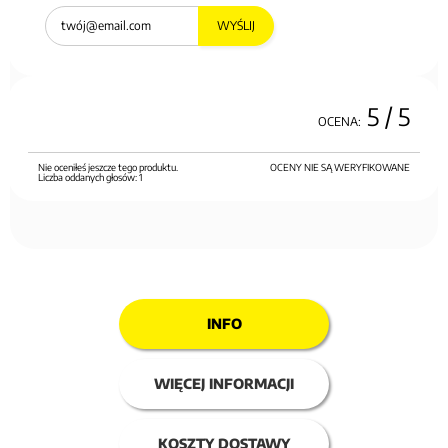
WYŚLIJ
5
/ 5
OCENA:
Nie oceniłeś jeszcze tego produktu.
OCENY NIE SĄ WERYFIKOWANE
Liczba oddanych głosów:
1
INFO
WIĘCEJ INFORMACJI
KOSZTY DOSTAWY