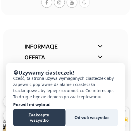
INFORMACJE
OFERTA
STREFA PORAD
🍪
Używamy ciasteczek!
KONTAKT
Cześć, ta strona używa wymaganych ciasteczek aby
zapewnić poprawne działanie i ciasteczka
trackingowe aby lepiej zrozumieć co Cie interesuje.
To drugie będzie dopiero po zaakceptowaniu.
Pozwól mi wybrać
Zaakceptuj
Odrzuć wszystko
wszystko
© 2026 E-DOMUS |
Kontakt Simon
|
Ospel
|
Berker
|
Karlik
|
Hager
|
Schneider
Electric
|
Wideodomofon EURA
| All rights reserved
Czechowice-Dziedzice, Pszczyna, Bielsko-Biała