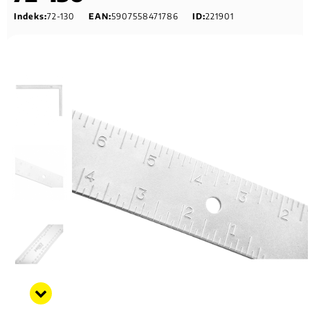
Indeks:
72-130
EAN:
5907558471786
ID:
221901