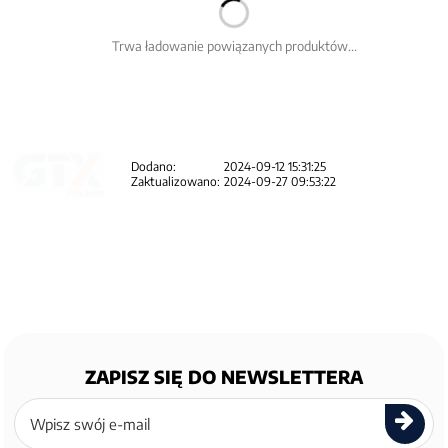
Trwa ładowanie powiązanych produktów...
Dodano:
2024-09-12 15:31:25
Zaktualizowano:
2024-09-27 09:53:22
ZAPISZ SIĘ DO NEWSLETTERA
Zapisz
się
do
newslettera