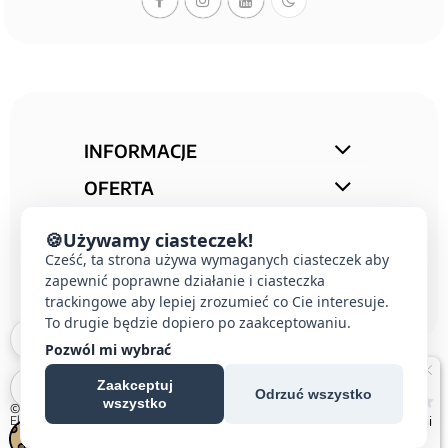
INFORMACJE
OFERTA
STREFA PORAD
🍪
Używamy ciasteczek!
KONTAKT
Cześć, ta strona używa wymaganych ciasteczek aby
zapewnić poprawne działanie i ciasteczka
trackingowe aby lepiej zrozumieć co Cie interesuje.
To drugie będzie dopiero po zaakceptowaniu.
Pozwól mi wybrać
Zaakceptuj
Odrzuć wszystko
wszystko
© 2026 E-DOMUS |
Kontakt Simon
|
Ospel
|
Berker
|
Karlik
|
Hager
|
Schneider
Electric
|
Wideodomofon EURA
| All rights reserved
Czechowice-Dziedzice, Pszczyna, Bielsko-Biała