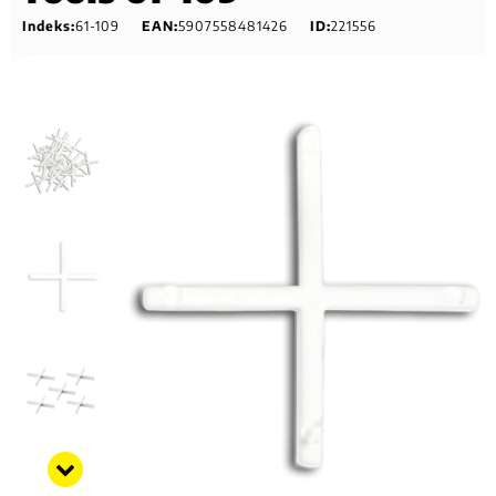
Indeks:
61-109
EAN:
5907558481426
ID:
221556