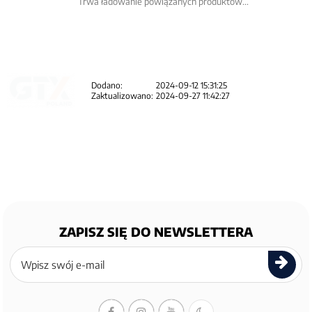
Trwa ładowanie powiązanych produktów...
Dodano:
2024-09-12 15:31:25
Zaktualizowano:
2024-09-27 11:42:27
ZAPISZ SIĘ DO NEWSLETTERA
Zapisz
się
do
newslettera