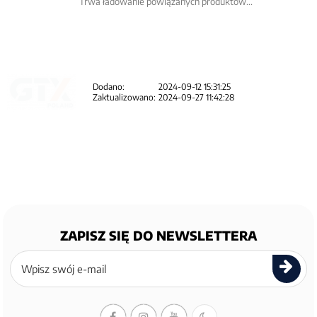
Trwa ładowanie powiązanych produktów...
Dodano:
2024-09-12 15:31:25
Zaktualizowano:
2024-09-27 11:42:28
ZAPISZ SIĘ DO NEWSLETTERA
Zapisz
się
do
newslettera