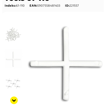
Indeks:
61-110
EAN:
5907558481433
ID:
221557