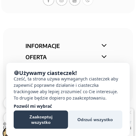
INFORMACJE
OFERTA
STREFA PORAD
🍪
Używamy ciasteczek!
KONTAKT
Cześć, ta strona używa wymaganych ciasteczek aby
zapewnić poprawne działanie i ciasteczka
trackingowe aby lepiej zrozumieć co Cie interesuje.
To drugie będzie dopiero po zaakceptowaniu.
Pozwól mi wybrać
Zaakceptuj
Odrzuć wszystko
wszystko
© 2026 E-DOMUS |
Kontakt Simon
|
Ospel
|
Berker
|
Karlik
|
Hager
|
Schneider
Electric
|
Wideodomofon EURA
| All rights reserved
Czechowice-Dziedzice, Pszczyna, Bielsko-Biała