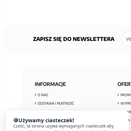
Zapisz
się
ZAPISZ SIĘ DO NEWSLETTERA
do
newsl
INFORMACJE
OFER
O NAS
PROM
DOSTAWA I PŁATNOŚĆ
WYPR
POLITYKA PRYWATNOŚCI I COOKIES
NOWE
🍪
Używamy ciasteczek!
REGULAMIN ZAKUPÓW
MAPA 
Cześć, ta strona używa wymaganych ciasteczek aby
REKLAMACJE I ZWROTY