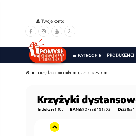
Twoje konto
PRODUCENCI
☰ KATEGORIE
narzędzia i mierniki
glazurnictwo
Krzyżyki dystansowe
Indeks:
61-107
EAN:
5907558481402
ID:
221554