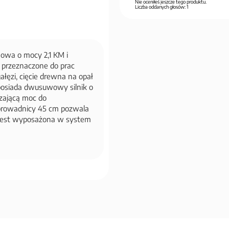
Nie oceniłeś jeszcze tego produktu.
Liczba oddanych głosów:
1
nowa o mocy 2,1 KM i
e przeznaczone do prac
ałęzi, cięcie drewna na opał
 posiada dwusuwowy silnik o
zającą moc do
rowadnicy 45 cm pozwala
a jest wyposażona w system