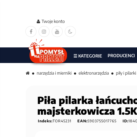
Twoje konto
PRODUCENCI
☰ KATEGORIE
narzędzia i mierniki
elektronarzędzia
piły i pilarki
Piła pilarka łańcuc
majsterkowicza 1.5
Indeks:
TOR45231
EAN:
5903755017765
ID:
184