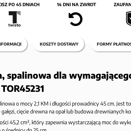
ISZ PO 45 DNIACH
14 DNI NA ZWROT
ZAUFAN
NFORMACJI
KOSZTY DOSTAWY
FORMY PŁATNOŚ
wa, spalinowa dla wymagająceg
 TOR45231
inowa o mocy 2,1 KM i długości prowadnicy 45 cm. Jest t
e gałęzi, cięcie drewna na opał lub budowa drewnianych ko
ności 45,2 cm³, który zapewnia wystarczającą moc do w
o średnicy do 25 cm.