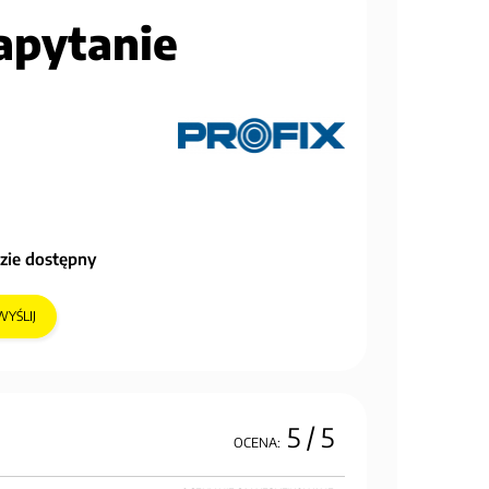
apytanie
zie dostępny
WYŚLIJ
5
/ 5
OCENA: