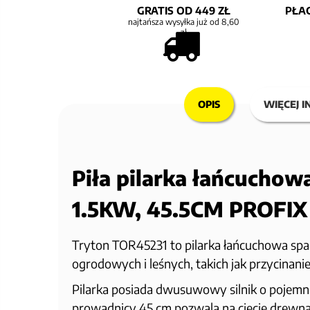
GRATIS OD 449 ZŁ
PŁAC
najtańsza wysyłka już od 8,60
zł
OPIS
WIĘCEJ I
Piła pilarka łańcucho
1.5KW, 45.5CM PROFIX
Tryton TOR45231 to pilarka łańcuchowa spal
ogrodowych i leśnych, takich jak przycinani
Pilarka posiada dwusuwowy silnik o pojem
prowadnicy 45 cm pozwala na cięcie drewna 