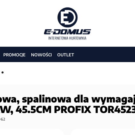
PROMOCJE
NOWOŚCI
OUTLET
howa, spalinowa dla wymaga
KW, 45.5CM PROFIX TOR452
062