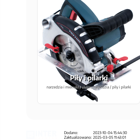
Piły i pilarki
narzedzia i mierniki / elektronarzedzia / pily i pilarki
Dodano:
2023-10-04 15:44:30
Zaktualizowano:
2025-03-05 11:43:01