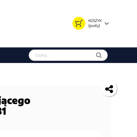
KOSZYK
(pusty)
Szukaj w sklepie
jącego
31