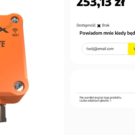
253,13 zł
Dostępność:
Brak
Powiadom mnie kiedy będ
Nie oceniłeś jeszcze tego produktu.
Liczba oddanych głosów:
1