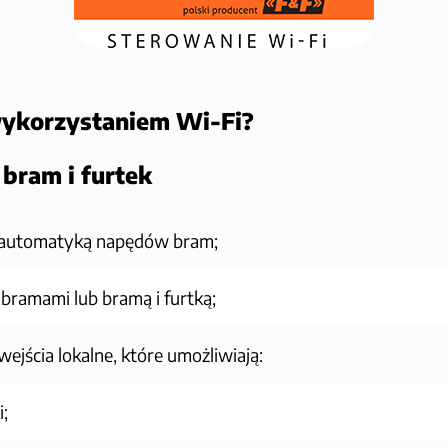
 wykorzystaniem Wi-Fi?
bram i furtek
ą automatyką napędów bram;
ramami lub bramą i furtką;
jścia lokalne, które umożliwiają:
;