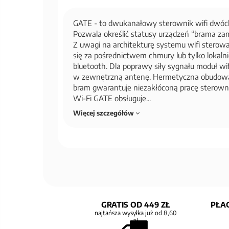
GATE - to dwukanałowy sterownik wifi dwóch 
Pozwala określić statusy urządzeń “brama za
Z uwagi na architekturę systemu wifi stero
się za pośrednictwem chmury lub tylko lokalni
bluetooth. Dla poprawy siły sygnału moduł w
w zewnętrzną antenę. Hermetyczna obudowa
bram gwarantuje niezakłóconą pracę sterown
Wi-Fi GATE obsługuje...
Więcej szczegółów
GRATIS OD 449 ZŁ
PŁAC
najtańsza wysyłka już od 8,60
zł