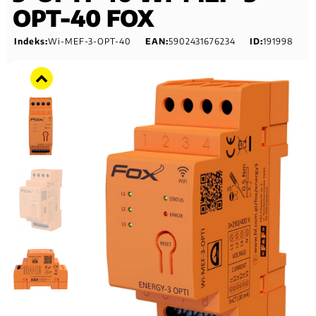
OPT-40 FOX
Indeks:
Wi-MEF-3-OPT-40
EAN:
5902431676234
ID:
191998