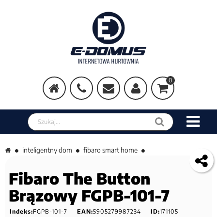
0
Szukaj w sklepie
inteligentny dom
fibaro smart home
Fibaro The Button
Brązowy FGPB-101-7
Indeks:
FGPB-101-7
EAN:
5905279987234
ID:
171105