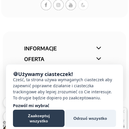
INFORMACJE
OFERTA
STREFA PORAD
🍪
Używamy ciasteczek!
KONTAKT
Cześć, ta strona używa wymaganych ciasteczek aby
zapewnić poprawne działanie i ciasteczka
trackingowe aby lepiej zrozumieć co Cie interesuje.
To drugie będzie dopiero po zaakceptowaniu.
Pozwól mi wybrać
Zaakceptuj
Odrzuć wszystko
wszystko
© 2026 E-DOMUS |
Kontakt Simon
|
Ospel
|
Berker
|
Karlik
|
Hager
|
Schneider
Electric
|
Wideodomofon EURA
| All rights reserved