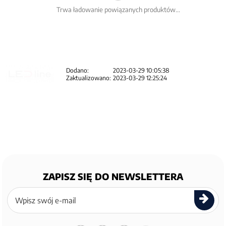
Trwa ładowanie powiązanych produktów...
Dodano:
2023-03-29 10:05:38
Zaktualizowano:
2023-03-29 12:25:24
ZAPISZ SIĘ DO NEWSLETTERA
Zapisz
się
do
newslettera