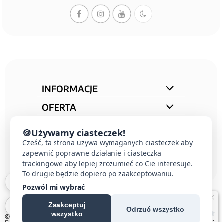
INFORMACJE
OFERTA
STREFA PORAD
🍪
Używamy ciasteczek!
KONTAKT
Cześć, ta strona używa wymaganych ciasteczek aby
zapewnić poprawne działanie i ciasteczka
trackingowe aby lepiej zrozumieć co Cie interesuje.
To drugie będzie dopiero po zaakceptowaniu.
Pozwól mi wybrać
Zaakceptuj
Odrzuć wszystko
wszystko
© 2026 E-DOMUS |
Kontakt Simon
|
Ospel
|
Berker
|
Karlik
|
Hager
|
Schneider