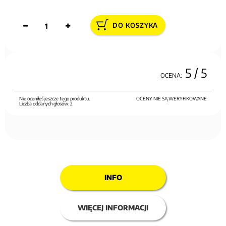
DO KOSZYKA
5
/ 5
OCENA:
Nie oceniłeś jeszcze tego produktu.
OCENY NIE SĄ WERYFIKOWANE
Liczba oddanych głosów:
2
INFO
WIĘCEJ INFORMACJI