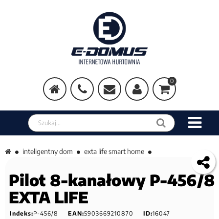
0
Szukaj w sklepie
inteligentny dom
exta life smart home
Pilot 8-kanałowy P-456/8
EXTA LIFE
Indeks:
P-456/8
EAN:
5903669210870
ID:
16047