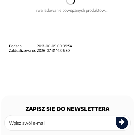
Trwa ładowanie powiązanych produktów...
Dodano:
2017-06-09 09:09:54
Zaktualizowano:
2026-07-31 14:06:30
ZAPISZ SIĘ DO NEWSLETTERA
Zapisz
się
do
newslettera