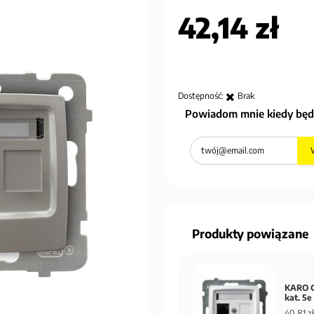
42,14 zł
Dostępność:
Brak
Powiadom mnie kiedy będ
Produkty powiązane
KARO G
kat. 5
40,81 zł