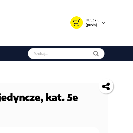
KOSZYK
(pusty)
Szukaj w sklepie
dyncze, kat. 5e