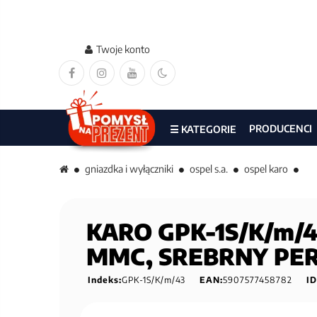
Twoje konto
PRODUCENCI
☰ KATEGORIE
gniazdka i wyłączniki
ospel s.a.
ospel karo
KARO GPK-1S/K/m/43
MMC, SREBRNY PE
Indeks:
GPK-1S/K/m/43
EAN:
5907577458782
ID