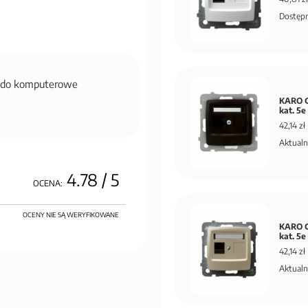
Dostępn
zdo komputerowe
KARO G
kat. 
42,14 zł
Aktualn
4.78
/ 5
OCENA:
OCENY NIE SĄ WERYFIKOWANE
KARO G
kat. 5
42,14 zł
Aktualn