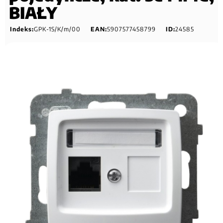
BIAŁY
Indeks:
GPK-1S/K/m/00
EAN:
5907577458799
ID:
24585