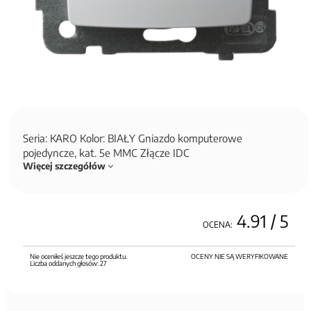
Seria: KARO Kolor: BIAŁY Gniazdo komputerowe
pojedyncze, kat. 5e MMC Złącze IDC
Więcej szczegółów
4.91
/ 5
OCENA:
Nie oceniłeś jeszcze tego produktu.
OCENY NIE SĄ WERYFIKOWANE
Liczba oddanych głosów:
27