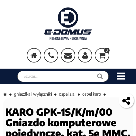
0
Szukaj w sklepie
gniazdka i wyłączniki
ospel s.a.
ospel karo
KARO GPK-1S/K/m/00
Gniazdo komputerowe
pojedyncze, kat. 5e MMC,