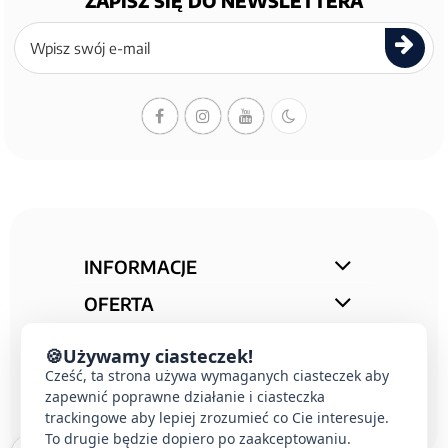
ZAPISZ SIĘ DO NEWSLETTERA
Zapisz
się
do
newslettera
INFORMACJE
OFERTA
STREFA PORAD
🍪
Używamy ciasteczek!
KONTAKT
Cześć, ta strona używa wymaganych ciasteczek aby
zapewnić poprawne działanie i ciasteczka
trackingowe aby lepiej zrozumieć co Cie interesuje.
To drugie będzie dopiero po zaakceptowaniu.