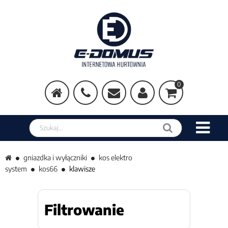
0
Szukaj w sklepie
gniazdka i wyłączniki
kos elektro
system
kos66
klawisze
Filtrowanie