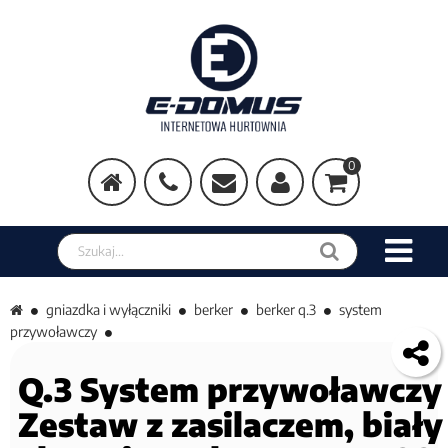
0
Szukaj w sklepie
gniazdka i wyłączniki
berker
berker q.3
system
przywoławczy
Q.3 System przywoławczy
Zestaw z zasilaczem, biały