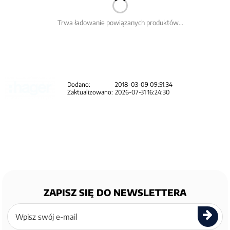
Trwa ładowanie powiązanych produktów...
Dodano:
2018-03-09 09:51:34
Zaktualizowano:
2026-07-31 16:24:30
ZAPISZ SIĘ DO NEWSLETTERA
Zapisz
się
do
newslettera