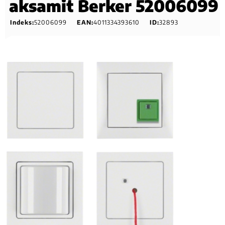
aksamit Berker 52006099
Indeks:
52006099
EAN:
4011334393610
ID:
32893