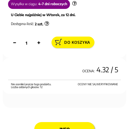
Wysyłka w ciągu:
4-7 dni roboczych
U Ciebie najpóźniej w Wtorek, za 12 dni.
Dostępna ilość:
2
szt.
DO KOSZYKA
4.32
/ 5
OCENA:
Nie oceniłeś jeszcze tego produktu.
OCENY NIE SĄ WERYFIKOWANE
Liczba oddanych głosów:
12