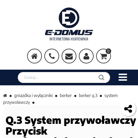
0
Szukaj w sklepie
gniazdka i wyłączniki
berker
berker q.3
system
przywoławczy
Q.3 System przywoławczy
Przycisk