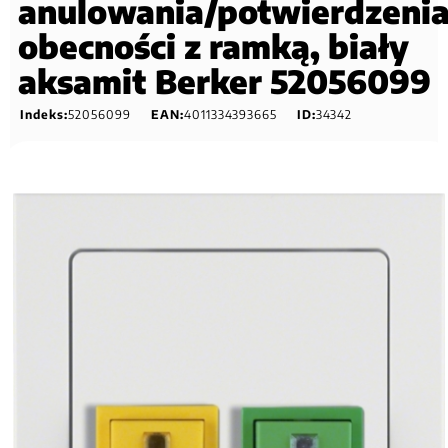
anulowania/potwierdzeni
obecności z ramką, biały
aksamit Berker 52056099
Indeks:
52056099
EAN:
4011334393665
ID:
34342