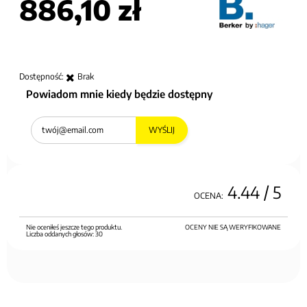
886,10 zł
Dostępność:
Brak
Powiadom mnie kiedy będzie dostępny
WYŚLIJ
4.44
/ 5
OCENA:
Nie oceniłeś jeszcze tego produktu.
OCENY NIE SĄ WERYFIKOWANE
Liczba oddanych głosów:
30