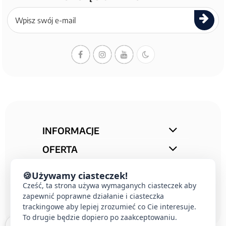
Zapisz
się
do
newslettera
INFORMACJE
OFERTA
STREFA PORAD
🍪
Używamy ciasteczek!
KONTAKT
Cześć, ta strona używa wymaganych ciasteczek aby
zapewnić poprawne działanie i ciasteczka
trackingowe aby lepiej zrozumieć co Cie interesuje.
To drugie będzie dopiero po zaakceptowaniu.