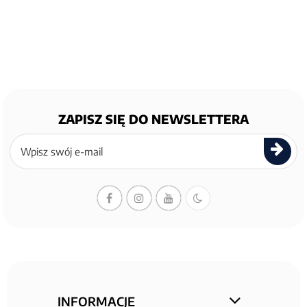
ZAPISZ SIĘ DO NEWSLETTERA
Zapisz
się
do
newslettera
INFORMACJE