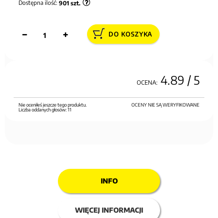
Dostępna ilość:
901
szt.
DO KOSZYKA
4.89
/ 5
OCENA:
Nie oceniłeś jeszcze tego produktu.
OCENY NIE SĄ WERYFIKOWANE
Liczba oddanych głosów:
11
INFO
WIĘCEJ INFORMACJI