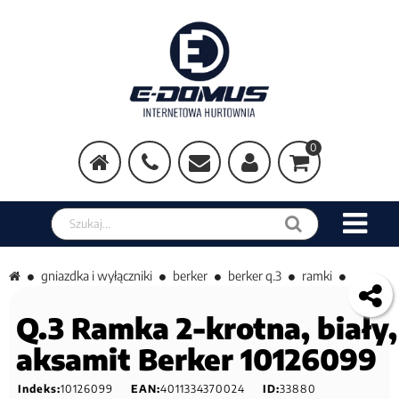
0
Szukaj w sklepie
gniazdka i wyłączniki
berker
berker q.3
ramki
Q.3 Ramka 2-krotna, biały,
aksamit Berker 10126099
Indeks:
10126099
EAN:
4011334370024
ID:
33880