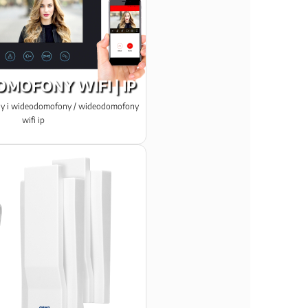
MOFONY WIFI | IP
y i wideodomofony / wideodomofony
wifi ip