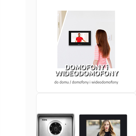
DOMOFONY i
WIDEODOMOFONY
do domu / domofony i wideodomofony