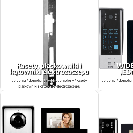
Kasety, płaskowniki i
WID
kątowniki elektrozaczepu
JED
do domu / domofony i wideodomofony / kasety
do domu / domofon
plaskowniki i katowniki elektrozaczepu