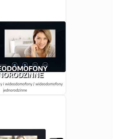
EODOMOFONY
NORODZINNE
y i wideodomofony / wideodomofony
jednorodzinne