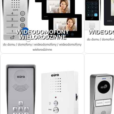
WIDEODOMOFONY
WIDEODO
WIELORODZINNE
do domu / domofon
do domu / domofony i wideodomofony / wideodomofony
wielorodzinne