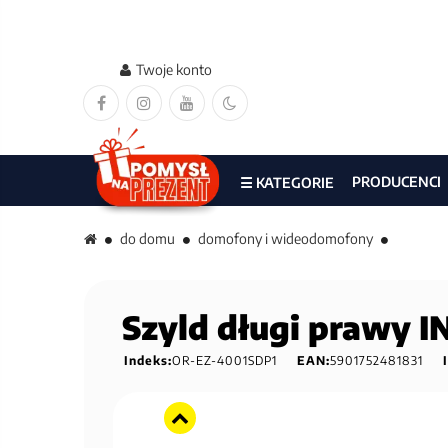
Twoje konto
PRODUCENCI
☰ KATEGORIE
do domu
domofony i wideodomofony
Szyld długi prawy 
Indeks:
OR-EZ-4001SDP1
EAN:
5901752481831