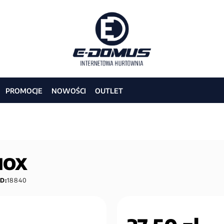
PROMOCJE
NOWOŚCI
OUTLET
INOX
ID:
18840