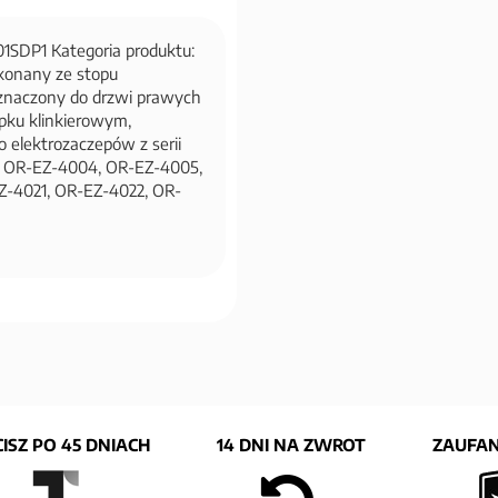
1SDP1 Kategoria produktu:
ykonany ze stopu
znaczony do drzwi prawych
pku klinkierowym,
 elektrozaczepów z serii
, OR-EZ-4004, OR-EZ-4005,
-4021, OR-EZ-4022, OR-
ISZ PO 45 DNIACH
14 DNI NA ZWROT
ZAUFAN