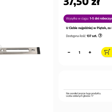
37,50 zł
Wysyłka w ciągu:
1-5 dni roboczy
U Ciebie najpóźniej w Piątek, za 
Dostępna ilość:
137
szt.
Nie oceniłeś jeszcze tego produktu.
Liczba oddanych głosów:
17