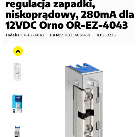
regulacja zapadki,
niskoprądowy, 280mA dla
12VDC Orno OR-EZ-4043
Indeks:
OR-EZ-4043
EAN:
5908254851438
ID:
259226