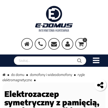
0
Szukaj w sklepie
do domu
domofony i wideodomofony
rygle
elektromagnetyczne
Elektrozaczep
symetryczny z pamięcią,