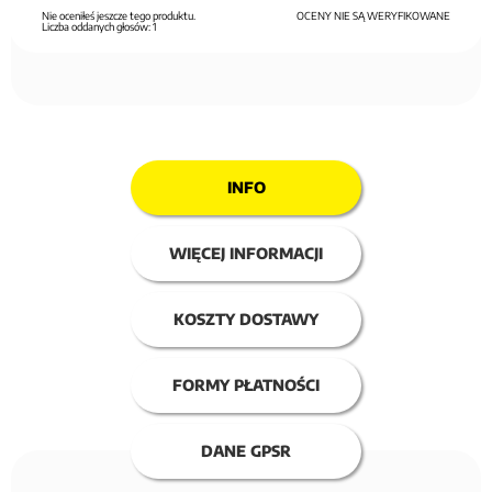
Nie oceniłeś jeszcze tego produktu.
OCENY NIE SĄ WERYFIKOWANE
Liczba oddanych głosów:
1
INFO
WIĘCEJ INFORMACJI
KOSZTY DOSTAWY
FORMY PŁATNOŚCI
DANE GPSR