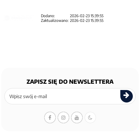
Dodano:
2026-02-23 15:39:55
Zaktualizowano:
2026-02-23 15:39:55
ZAPISZ SIĘ DO NEWSLETTERA
Zapisz
się
do
newslettera