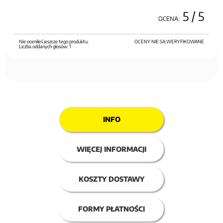
5
/ 5
OCENA:
Nie oceniłeś jeszcze tego produktu.
OCENY NIE SĄ WERYFIKOWANE
Liczba oddanych głosów:
1
INFO
WIĘCEJ INFORMACJI
KOSZTY DOSTAWY
FORMY PŁATNOŚCI