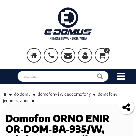
0
Szukaj w sklepie
do domu
domofony i wideodomofony
domofony
jednorodzinne
Domofon ORNO ENIR
OR‑DOM‑BA‑935/W,