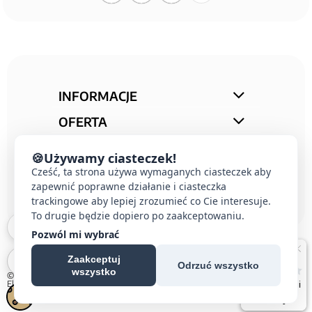
INFORMACJE
OFERTA
STREFA PORAD
🍪
Używamy ciasteczek!
Cześć, ta strona używa wymaganych ciasteczek aby
KONTAKT
zapewnić poprawne działanie i ciasteczka
trackingowe aby lepiej zrozumieć co Cie interesuje.
To drugie będzie dopiero po zaakceptowaniu.
Pozwól mi wybrać
Zaakceptuj
Odrzuć wszystko
wszystko
© 2026 E-DOMUS |
Kontakt Simon
|
Ospel
|
Berker
|
Karlik
|
Hager
|
Schneider
Electric
|
Wideodomofon EURA
| All rights reserved
Czechowice-Dziedzice, Pszczyna, Bielsko-Biała