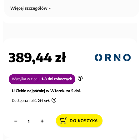
Więcej szczegółów
389,44 zł
Wysyłka w ciągu:
1-3 dni roboczych
U Ciebie najpóźniej w Wtorek, za 5 dni.
Dostępna ilość:
211
szt.
DO KOSZYKA