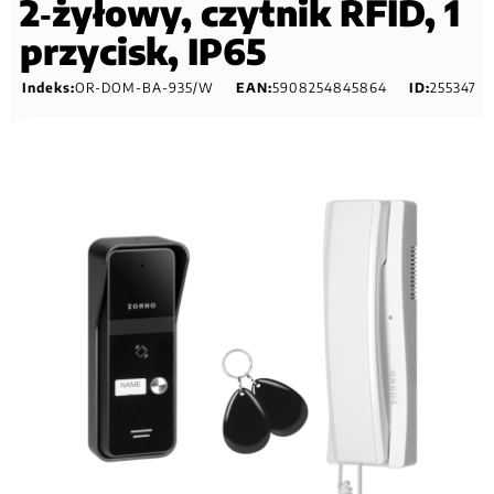
2‑żyłowy, czytnik RFID, 1
przycisk, IP65
Indeks:
OR-DOM-BA-935/W
EAN:
5908254845864
ID:
255347