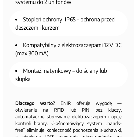
systemu do 2 unifonów
Stopień ochrony: IP65 – ochrona przed
deszczem i kurzem
Kompatybilny z elektrozaczepami 12 V DC
(max 300 mA)
Montaż: natynkowy – do ściany lub
słupka
Dlaczego warto?
ENIR oferuje wygodę —
otwieranie na RFID lub PIN bez kluczy,
automatyczne sterowanie elektrozaczepem i opcję
kontroli bramy. Głośnomówiący system „hands-
free” eliminuje konieczność podnoszenia słuchawki,
a obudowa IP65 zapewnia niezawodność na