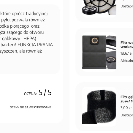
Dostępn
óre oprócz tradycyjnej
 i pyłu, pozwala również
rodka piorącego oraz
ęża ssącego do otworu
ltr gąbkowy i HEPA)
Filtr w
i bakterii! FUNKCJA PRANIA
workow
czyszczeń, ale również
18,67 zł
Aktualn
5
/ 5
OCENA:
Filtr 
26747 
OCENY NIE SĄ WERYFIKOWANE
3,00 zł
Dostępn