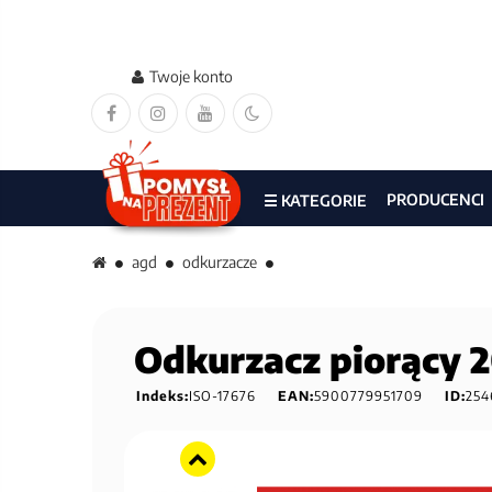
Twoje konto
PRODUCENCI
☰ KATEGORIE
agd
odkurzacze
Odkurzacz piorący 
Indeks:
ISO-17676
EAN:
5900779951709
ID:
254