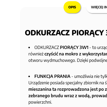
OPIS
WIĘCEJ I
ODKURZACZ PIORĄCY 
ODKURZACZ
PIORĄCY 3W1
- to urząd
również
czyścić na mokro z wykorzysta
otworu wydmuchowego. Dzięki podwójnej fil
FUNKCJA PRANIA
- umożliwia nie tyl
Urządzenie posiada specjalny zbiornik na ś
mieszanina ta rozprowadzona jest po z
zebranego brudu wraz z wodą, prowad
powierzchni.