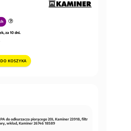
ch
k, za 10 dni.
DO KOSZYKA
EPA do odkurzacza piorącego 20L Kaminer 23918, filtr
wy, wkład, Kaminer 26746 18589