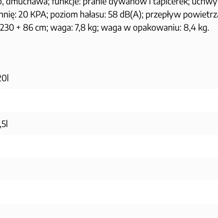
 dmuchawa; funkcje: pranie dywanów i tapicerek; uchwyty 
nię: 20 KPA; poziom hałasu: 58 dB(A); przepływ powietrz
: 230 + 86 cm; waga: 7,8 kg; waga w opakowaniu: 8,4 kg.
20l
,5l