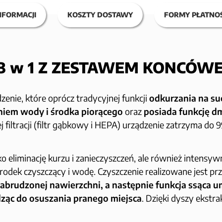
NFORMACJI
KOSZTY DOSTAWY
FORMY PŁATNOŚ
3 w 1 Z ZESTAWEM KONCÓWE
zenie, które oprócz tradycyjnej funkcji
odkurzania na su
niem wody i środka piorącego
oraz
posiada funkcję 
tracji (filtr gąbkowy i HEPA) urządzenie zatrzyma do 99
ko eliminację kurzu i zanieczyszczeń, ale również intensy
rodek czyszczący i wodę. Czyszczenie realizowane jest prze
abrudzonej nawierzchni, a następnie funkcja ssąca u
ząc do osuszania pranego miejsca
. Dzięki dyszy ekstra