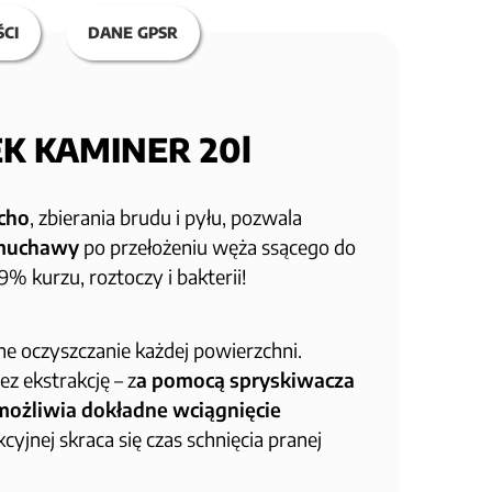
CI
DANE GPSR
K KAMINER 20l
cho
, zbierania brudu i pyłu, pozwala
dmuchawy
po przełożeniu węża ssącego do
% kurzu, roztoczy i bakterii!
wne oczyszczanie każdej powierzchni.
z ekstrakcję – z
a pomocą spryskiwacza
możliwia dokładne wciągnięcie
kcyjnej skraca się czas schnięcia pranej