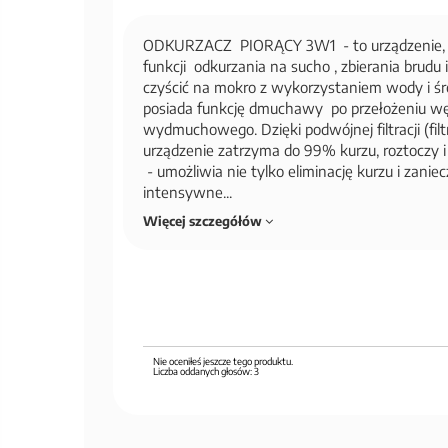
ODKURZACZ PIORĄCY 3W1 - to urządzenie, kt
funkcji odkurzania na sucho , zbierania brudu
czyścić na mokro z wykorzystaniem wody i ś
posiada funkcję dmuchawy po przełożeniu w
wydmuchowego. Dzięki podwójnej filtracji (fi
urządzenie zatrzyma do 99% kurzu, roztoczy 
- umożliwia nie tylko eliminację kurzu i zanie
intensywne...
Więcej szczegółów
Nie oceniłeś jeszcze tego produktu.
Liczba oddanych głosów:
3