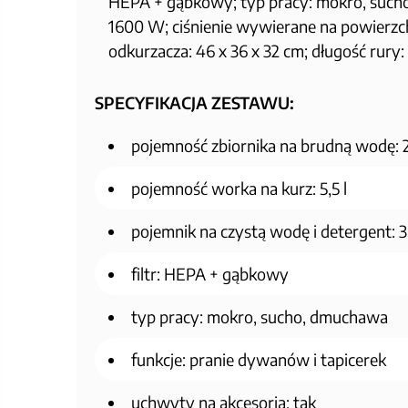
HEPA + gąbkowy; typ pracy: mokro, sucho,
1600 W; ciśnienie wywierane na powierzch
odkurzacza: 46 x 36 x 32 cm; długość rury
SPECYFIKACJA ZESTAWU:
pojemność zbiornika na brudną wodę: 
pojemność worka na kurz: 5,5 l
pojemnik na czystą wodę i detergent: 3
filtr: HEPA + gąbkowy
typ pracy: mokro, sucho, dmuchawa
funkcje: pranie dywanów i tapicerek
uchwyty na akcesoria: tak