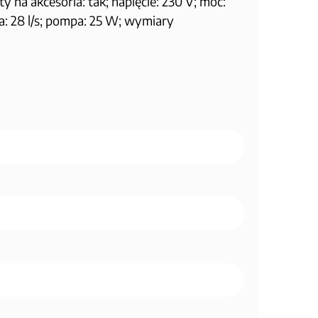
na akcesoria: tak; napięcie: 230 V; moc:
a: 28 l/s; pompa: 25 W; wymiary