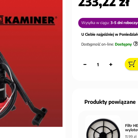
233,22 zł
Wysyłka w ciągu:
3-5 dni roboczy
U Ciebie najpóźniej w Poniedziałe
Dostępność on-line:
Dostępny
Produkty powiązane
Filtr H
wyloto
11,99 zł