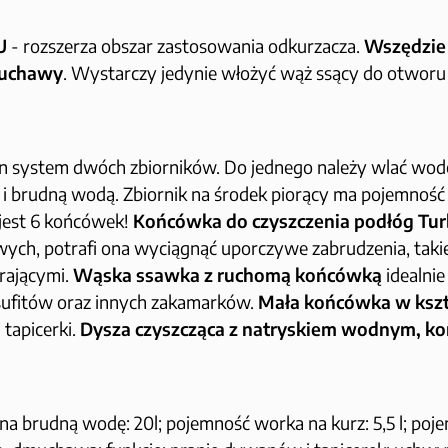
U
- rozszerza obszar zastosowania odkurzacza.
Wszędzie 
muchawy
. Wystarczy jedynie włożyć wąż ssący do otworu
n system dwóch zbiorników. Do jednego należy wlać wodę
 i brudną wodą. Zbiornik na środek piorący ma pojemność 
 jest 6 końcówek!
Końcówka do czyszczenia podłóg Tu
ych, potrafi ona wyciągnąć uporczywe zabrudzenia, takie
rającymi.
Wąska ssawka z ruchomą końcówką
idealnie
sufitów oraz innych zakamarków.
Mała końcówka w kształ
tapicerki.
Dysza czyszcząca z natryskiem wodnym, k
a brudną wodę: 20l; pojemność worka na kurz: 5,5 l; pojemn