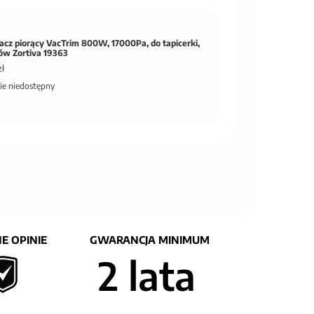
acz piorący VacTrim 800W, 17000Pa, do tapicerki,
w Zortiva 19363
zł
ie niedostępny
E OPINIE
GWARANCJA MINIMUM
2 lata