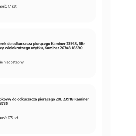
ość: 17 szt.
orek do odkurzacza piorącego Kaminer 23918, filtr
y wielokrotnego użytku, Kaminer 26748 18590
ie niedostępny
gąbkowy do odkurzacza piorącego 20L 23918 Kaminer
18735
ość: 175 szt.