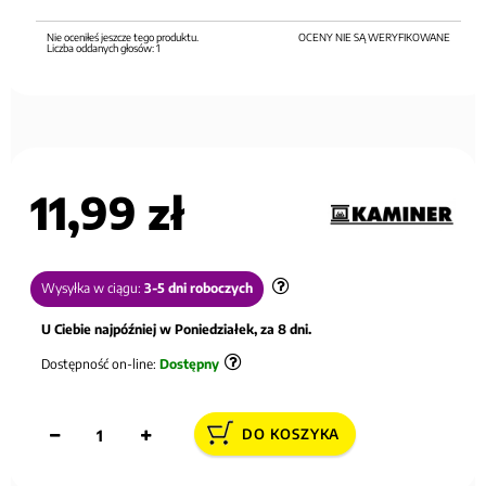
Nie oceniłeś jeszcze tego produktu.
OCENY NIE SĄ WERYFIKOWANE
Liczba oddanych głosów:
1
11,99 zł
Wysyłka w ciągu:
3-5 dni roboczych
U Ciebie najpóźniej w Poniedziałek, za 8 dni.
Dostępność on-line:
Dostępny
DO KOSZYKA