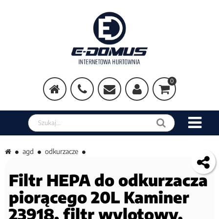
0
Szukaj w sklepie
agd
odkurzacze
Filtr HEPA do odkurzacza
piorącego 20L Kaminer
23918, filtr wylotowy,