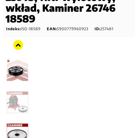
wkład, Kaminer 26746
18589
Indeks:
ISO-18589
EAN:
5900779960923
ID:
257481