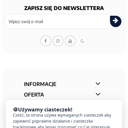
ZAPISZ SIĘ DO NEWSLETTERA
Zapisz
się
do
newslettera
INFORMACJE
OFERTA
STREFA PORAD
🍪
Używamy ciasteczek!
KONTAKT
Cześć, ta strona używa wymaganych ciasteczek aby
zapewnić poprawne działanie i ciasteczka
trackingowe aby lepiej zrozumieć co Cie interesuje.