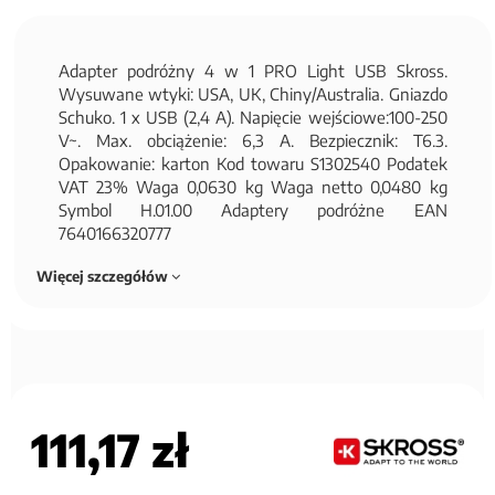
Adapter podróżny 4 w 1 PRO Light USB Skross.
Wysuwane wtyki: USA, UK, Chiny/Australia. Gniazdo
Schuko. 1 x USB (2,4 A). Napięcie wejściowe:100-250
V~. Max. obciążenie: 6,3 A. Bezpiecznik: T6.3.
Opakowanie: karton Kod towaru S1302540 Podatek
VAT 23% Waga 0,0630 kg Waga netto 0,0480 kg
Symbol H.01.00 Adaptery podróżne EAN
7640166320777
Więcej szczegółów
111,17 zł