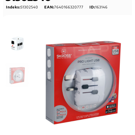
Indeks:
S1302540
EAN:
7640166320777
ID:
163146