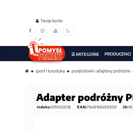
Twoje konto
PRODUCENCI
☰ KATEGORIE
sport i turystyka
przejściówki i adaptery podróżne
Adapter podróżny P
Indeks:
S1500203E
EAN:
7640166320050
ID:
16