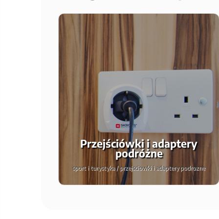
Przejściówki i adaptery
podróżne
sport i turystyka / przejsciowki i adaptery podrozne