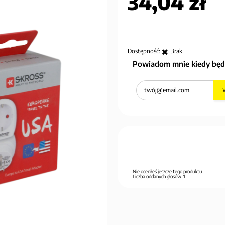
34,04 zł
Dostępność:
Brak
Powiadom mnie kiedy będ
Nie oceniłeś jeszcze tego produktu.
Liczba oddanych głosów:
1