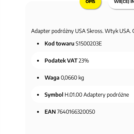
OPIS
WIĘCEJ I
Adapter podróżny USA Skross. Wtyk USA. Gn
Kod towaru
S1500203E
Podatek VAT
23%
Waga
0,0660 kg
Symbol
H.01.00 Adaptery podróżne
EAN
7640166320050