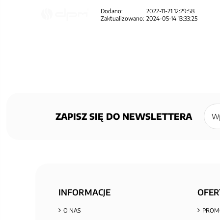
Dodano:
2022-11-21 12:29:58
Zaktualizowano:
2024-05-14 13:33:25
Zapisz
się
ZAPISZ SIĘ DO NEWSLETTERA
do
newsl
INFORMACJE
OFER
O NAS
PROM