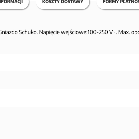
NFORMACJI
KOSZTY DOSTAWY
FORMY PŁATNOŚ
iazdo Schuko. Napięcie wejściowe:100-250 V~. Max. obcią