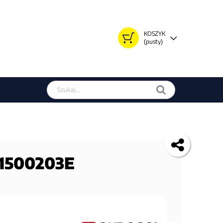
KOSZYK
(pusty)
Szukaj w sklepie
S1500203E