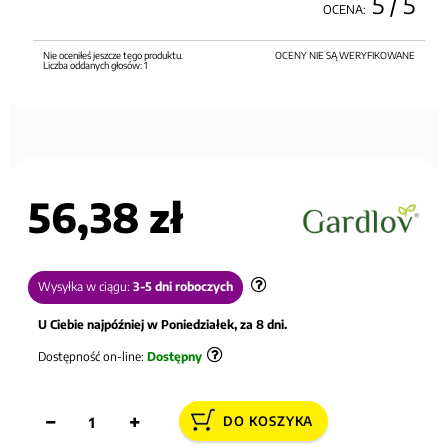
5
/ 5
OCENA:
Nie oceniłeś jeszcze tego produktu.
OCENY NIE SĄ WERYFIKOWANE
Liczba oddanych głosów:
1
56,38 zł
Wysyłka w ciągu:
3-5 dni roboczych
U Ciebie najpóźniej w Poniedziałek, za 8 dni.
Dostępność on-line:
Dostępny
DO KOSZYKA