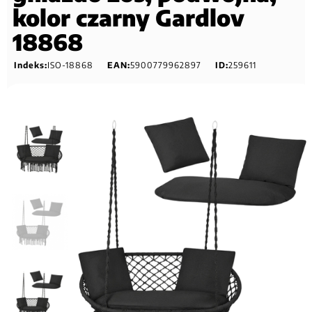
kolor czarny Gardlov
18868
Indeks:
ISO-18868
EAN:
5900779962897
ID:
259611