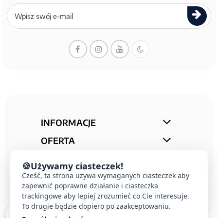
Zapisz
się
do
newslettera
INFORMACJE
OFERTA
STREFA PORAD
🍪
Używamy ciasteczek!
Cześć, ta strona używa wymaganych ciasteczek aby
KONTAKT
zapewnić poprawne działanie i ciasteczka
trackingowe aby lepiej zrozumieć co Cie interesuje.
To drugie będzie dopiero po zaakceptowaniu.