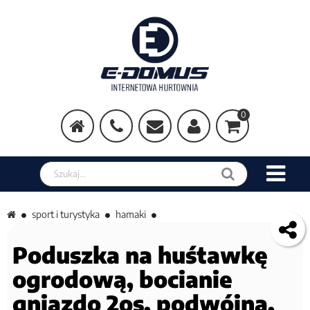
0
Szukaj w sklepie
sport i turystyka
hamaki
Poduszka na huśtawkę
ogrodową, bocianie
gniazdo 2os, podwójna,