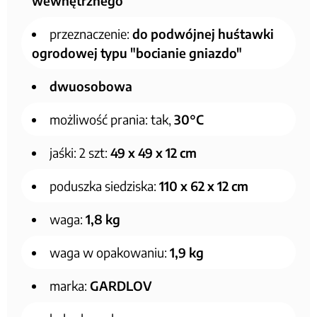
wewnętrznego
przeznaczenie:
do podwójnej huśtawki
ogrodowej typu "bocianie gniazdo"
dwuosobowa
możliwość prania: tak,
30°C
jaśki: 2 szt:
49 x 49 x 12 cm
poduszka siedziska:
110 x 62 x 12 cm
waga:
1,8 kg
waga w opakowaniu:
1,9 kg
marka:
GARDLOV