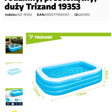
duży Trizand 19353
Indeks:
ISO-19353
EAN:
5900779965157
ID:
261393