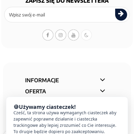
ZAPISZ SIĘ DO NEWSLETTERA
Zapisz
się
do
newslettera
INFORMACJE
OFERTA
STREFA PORAD
🍪
Używamy ciasteczek!
Cześć, ta strona używa wymaganych ciasteczek aby
KONTAKT
zapewnić poprawne działanie i ciasteczka
trackingowe aby lepiej zrozumieć co Cie interesuje.
To drugie będzie dopiero po zaakceptowaniu.