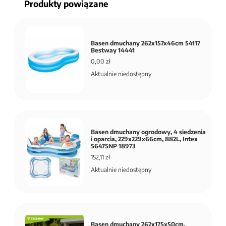
Produkty powiązane
Basen dmuchany 262x157x46cm 54117
Bestway 14441
0,00 zł
Aktualnie niedostępny
Basen dmuchany ogrodowy, 4 siedzenia
i oparcia, 229x229x66cm, 882L, Intex
56475NP 18973
152,11 zł
Aktualnie niedostępny
Basen dmuchany 262x175x50cm,