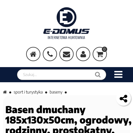
0
Szukaj w sklepie
sport i turystyka
baseny
Basen dmuchany
185x130x50cm, ogrodowy,
rodzinny, prostokątny,