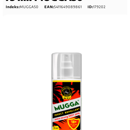
Indeks:
MUGGA50
EAN:
5411649089861
ID:
179202