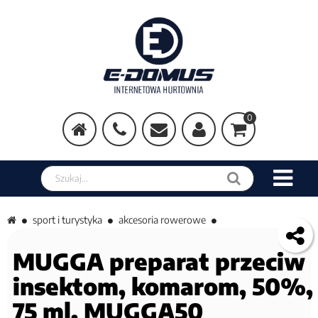
0
Szukaj w sklepie
sport i turystyka
akcesoria rowerowe
MUGGA preparat przeciw
insektom, komarom, 50%,
75 ml. MUGGA50