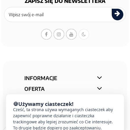
ZAPISZ SIĘ DO NEWSLETTERA
Zapisz
się
do
newslettera
INFORMACJE
OFERTA
STREFA PORAD
🍪
Używamy ciasteczek!
KONTAKT
Cześć, ta strona używa wymaganych ciasteczek aby
zapewnić poprawne działanie i ciasteczka
trackingowe aby lepiej zrozumieć co Cie interesuje.
To drugie będzie dopiero po zaakceptowaniu.