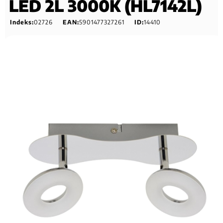
LED 2L 3000K (HL7142L)
Indeks:
02726
EAN:
5901477327261
ID:
14410