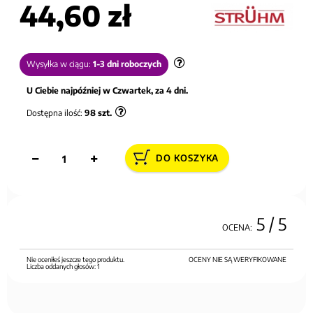
44,60 zł
Wysyłka w ciągu:
1-3 dni roboczych
U Ciebie najpóźniej w Czwartek, za 4 dni.
Dostępna ilość:
98
szt.
DO KOSZYKA
5
/ 5
OCENA:
Nie oceniłeś jeszcze tego produktu.
OCENY NIE SĄ WERYFIKOWANE
Liczba oddanych głosów:
1