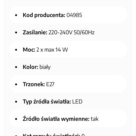
Kod producenta:
04985
Zasilanie:
220-240V 50/60Hz
Moc:
2 x max 14 W
Kolor:
biały
Trzonek:
E27
Typ źródła światła:
LED
Źródło światła wymienne:
tak
Kąt rozsyłu światłości:
0