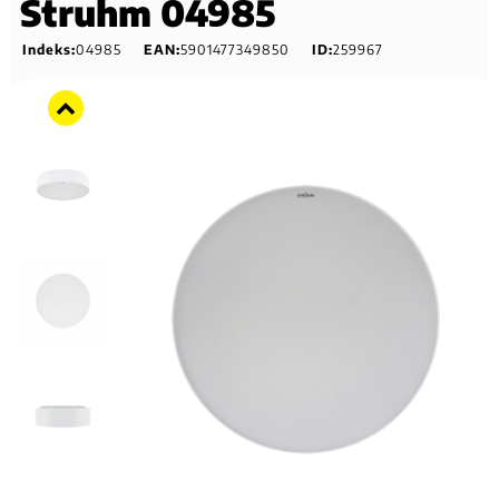
Struhm 04985
Indeks:
04985
EAN:
5901477349850
ID:
259967