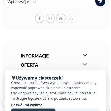
do
newslettera
INFORMACJE
OFERTA
STREFA PORAD
🍪
Używamy ciasteczek!
KONTAKT
Cześć, ta strona używa wymaganych ciasteczek aby
zapewnić poprawne działanie i ciasteczka
trackingowe aby lepiej zrozumieć co Cie interesuje.
To drugie będzie dopiero po zaakceptowaniu.
Pozwól mi wybrać