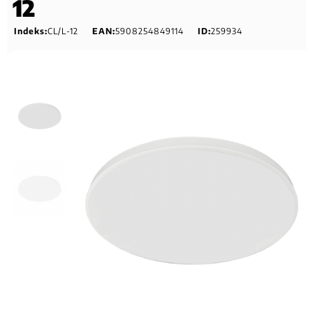
12
Indeks:
CL/L-12
EAN:
5908254849114
ID:
259934