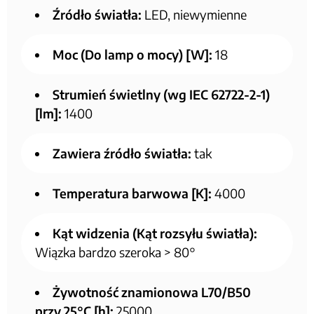
Źródło światła:
LED, niewymienne
Moc (Do lamp o mocy) [W]:
18
Strumień świetlny (wg IEC 62722-2-1)
[lm]:
1400
Zawiera źródło światła:
tak
Temperatura barwowa [K]:
4000
Kąt widzenia (Kąt rozsyłu światła):
Wiązka bardzo szeroka > 80°
Żywotność znamionowa L70/B50
przy 25°C [h]:
25000