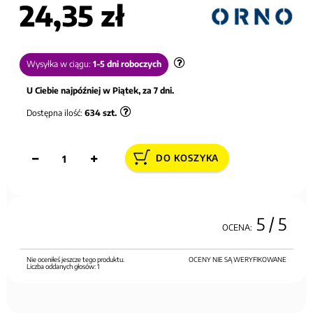
24,35 zł
Wysyłka w ciągu:
1-5 dni roboczych
U Ciebie najpóźniej w Piątek, za 7 dni.
Dostępna ilość:
634
szt.
DO KOSZYKA
5
/ 5
OCENA:
Nie oceniłeś jeszcze tego produktu.
OCENY NIE SĄ WERYFIKOWANE
Liczba oddanych głosów:
1