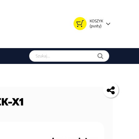
KOSZYK
(pusty)
Szukaj w sklepie
CK-X1