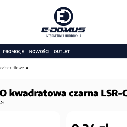
PROMOCJE
NOWOŚCI
OUTLET
czka sufitowe
 kwadratowa czarna LSR-
524