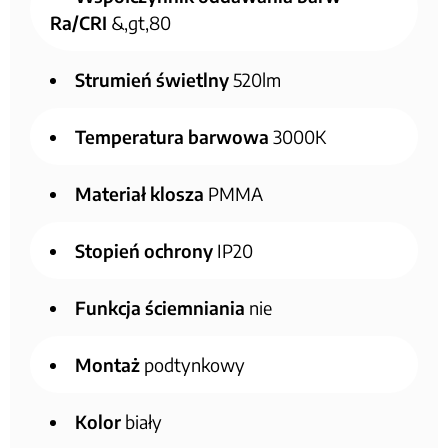
Ra/CRI
&,gt,80
Strumień świetlny
520lm
Temperatura barwowa
3000K
Materiał klosza
PMMA
Stopień ochrony
IP20
Funkcja ściemniania
nie
Montaż
podtynkowy
Kolor
biały