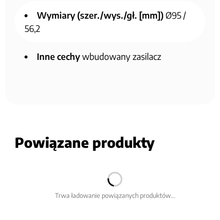
Wymiary (szer./wys./gł. [mm])
Ø95 /
56,2
Inne cechy
wbudowany zasilacz
Powiązane produkty
Trwa ładowanie powiązanych produktów...