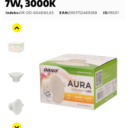
7W, 3000K
Indeks:
OR-OD-6048WLX3
EAN:
5901752489288
ID:
19001