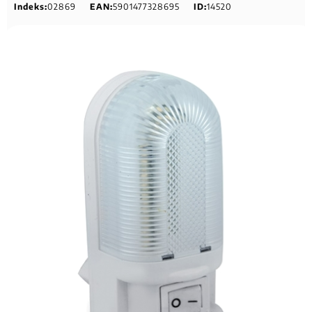
Indeks:
02869
EAN:
5901477328695
ID:
14520