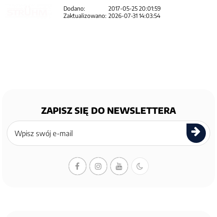
Dodano:
2017-05-25 20:01:59
Zaktualizowano:
2026-07-31 14:03:54
ZAPISZ SIĘ DO NEWSLETTERA
Zapisz
się
do
newslettera