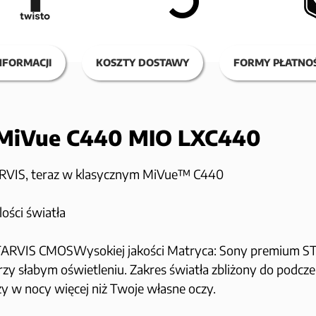
NFORMACJI
KOSZTY DOSTAWY
FORMY PŁATNOŚ
 MiVue C440 MIO LXC440
TARVIS, teraz w klasycznym MiVue™ C440
ości światła
STARVIS CMOSWysokiej jakości Matryca: Sony premium S
przy słabym oświetleniu. Zakres światła zbliżony do podcz
y w nocy więcej niż Twoje własne oczy.