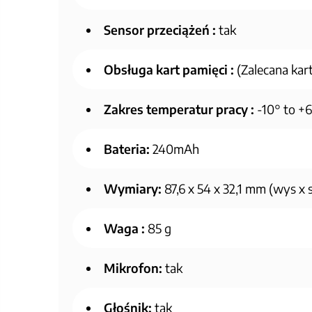
Sensor przeciążeń :
tak
Obsługa kart pamięci :
(Zalecana kar
Zakres temperatur pracy :
-10° to +
Bateria:
240mAh
Wymiary:
87,6 x 54 x 32,1 mm (wys x s
Waga :
85 g
Mikrofon:
tak
Głośnik:
tak