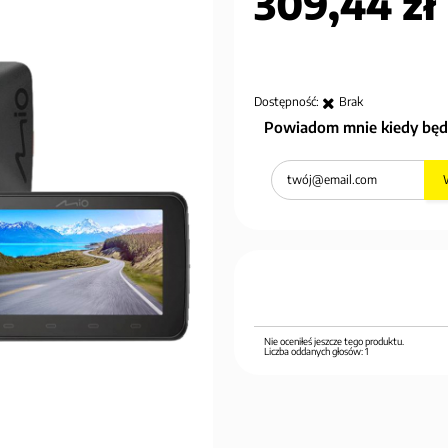
309,44 zł
Dostępność:
Brak
Powiadom mnie kiedy będ
Nie oceniłeś jeszcze tego produktu.
Liczba oddanych głosów:
1