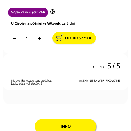
Wysyłka w ciągu:
24h
U Ciebie najpóźniej w Wtorek, za 3 dni.
DO KOSZYKA
5
/ 5
OCENA:
Nie oceniłeś jeszcze tego produktu.
OCENY NIE SĄ WERYFIKOWANE
Liczba oddanych głosów:
2
INFO