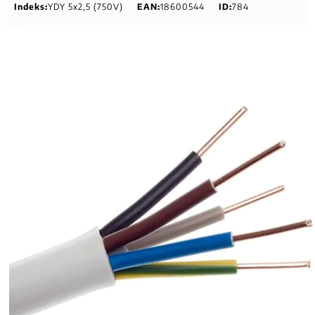
Indeks:
YDY 5x2,5 (750V)
EAN:
18600544
ID:
784